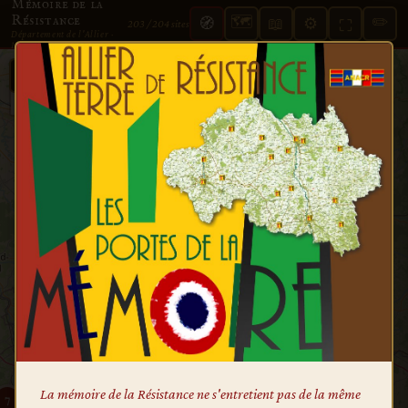
Mémoire de la
Résistance
🗺
✏️
🧭
📖
⚙️
⛶
203 / 204 sites
Département de l'Allier ·
1939–1945
+
☰ Liste
−
6
7
20
5
3
4
La mémoire de la Résistance ne s'entretient pas de la même
8
7