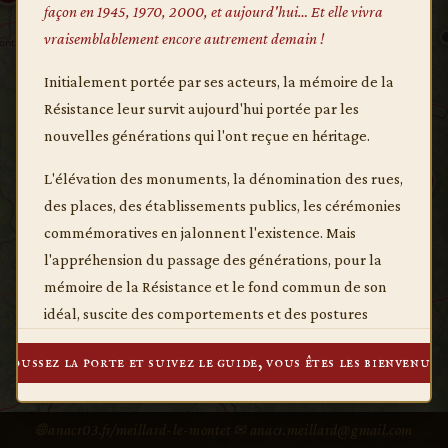
2
façon en 1945, 1970, 2000, et aujourd'hui… Et elle vivra
vraisemblablement encore autrement demain !
2
23
3
5
Initialement portée par ses acteurs, la mémoire de la
2
Résistance leur survit aujourd'hui portée par les
9
nouvelles générations qui l'ont reçue en héritage.
29
6
L'élévation des monuments, la dénomination des rues,
12
des places, des établissements publics, les cérémonies
commémoratives en jalonnent l'existence. Mais
2
l'appréhension du passage des générations, pour la
mémoire de la Résistance et le fond commun de son
🏛 Monuments
Tous
🌲 Maquis
idéal, suscite des comportements et des postures
🚂 Déportation
⚔ Exécution
différentes au fil du temps.
🪨 Stèles
📜 Plaques
Autres
Poussez la porte et suivez le guide, vous êtes les bienvenus !
Si le rituel survit, c'est désormais au risque de la perte
de son sens.
🌐 anacr03.fr/meillard-le-montet
✉ anacr.meillard@gmail.com
·
Leaflet
|
© OpenStreetMap contributors