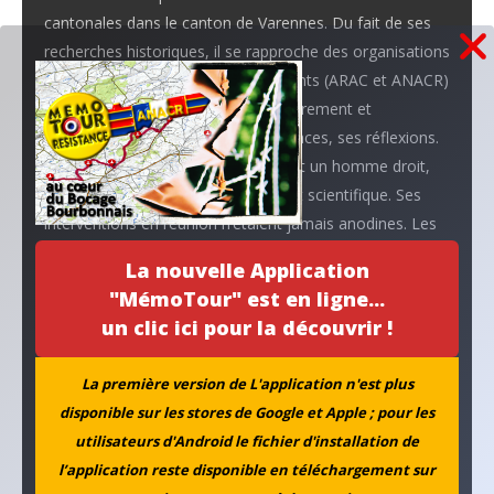
cantonales dans le canton de Varennes. Du fait de ses
recherches historiques, il se rapproche des organisations
de résistants et d’anciens combattants (ARAC et ANACR)
(*), avec lesquelles il travaille régulièrement et
auxquelles il apporte ses connaissances, ses réflexions.
Il en était aussi adhérent. André était un homme droit,
honnête, à la réflexion rigoureuse et scientifique. Ses
interventions en réunion n’étaient jamais anodines. Les
documents dont il s’est servi pour ses travaux de
La nouvelle Application
recherche sont classés et soigneusement répertoriés. Se
"MémoTour" est en ligne...
mérites ont été reconnus, puisque la légion d’honneur lui
un clic ici pour la découvrir !
a été remise en 1993 par Ernest Maximin, lors d’une
cérémonie, dont il était fier. Il a été décoré également de
La première version de L'application n'est plus
l’étoile d’or des mérites civiques et militaires, après avoir
disponible sur les stores de Google et Apple ; pour les
reçu précédemment celle d’argent et de bronze. Toutes
utilisateurs d'Android le fichier d'installation de
les décorations déposées sur son cercueil témoignent
l’application reste disponible en téléchargement sur
l’ampleur du travail de toute une vie !