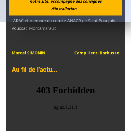
notre site, accompagné des consignes
d'installation...
(*) André était membre du Comité départemental de
l’ARAC et membre du comité ANACR de Saint Pourçain-
Voussac-Montamarault
Navigation
Marcel SIMONIN
Camp Henri Barbusse
de
Au fil de l'actu...
l’article