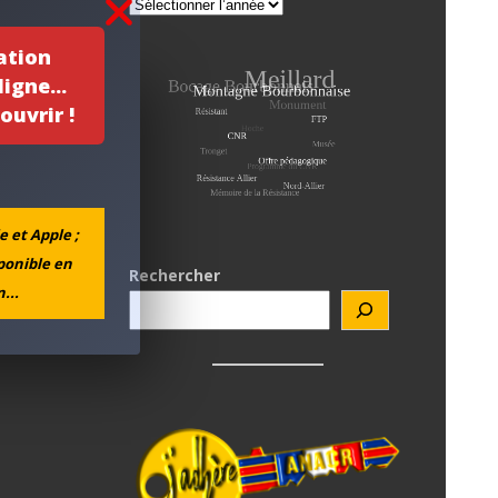
ation
igne...
ouvrir !
e et Apple ;
sponible en
Rechercher
...