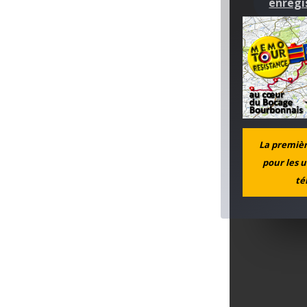
enregi
fonction rés
La première
pour les u
té