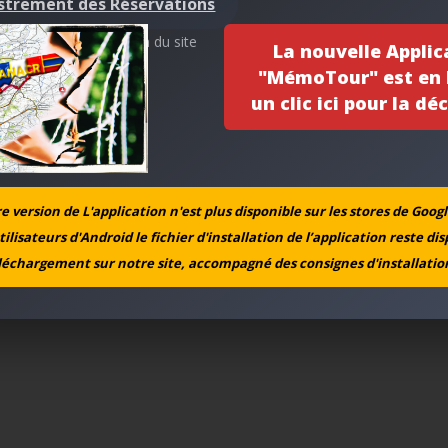
strement des Réservations
ervée à l’administration du site
La nouvelle Applic
"MémoTour" est en l
un clic ici pour la déc
 version de L'application n'est plus disponible sur les stores de Googl
tilisateurs d'Android le fichier d'installation de l’application reste di
léchargement sur notre site, accompagné des consignes d'installation