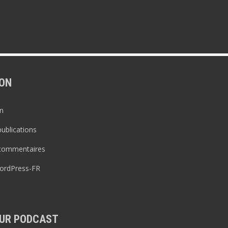
ON
n
publications
 commentaires
WordPress-FR
UR PODCAST