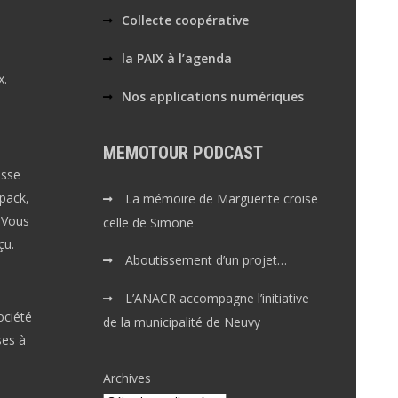
Collecte coopérative
la PAIX à l’agenda
x.
Nos applications numériques
MEMOTOUR PODCAST
esse
tpack,
La mémoire de Marguerite croise
 Vous
celle de Simone
çu.
Aboutissement d’un projet…
L’ANACR accompagne l’initiative
ociété
de la municipalité de Neuvy
ses à
Archives