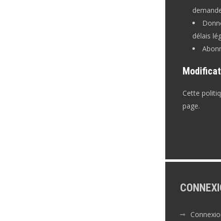
demande,
Donné
délais l
Abonn
Modificat
Cette politi
page.
CONNEXI
Connexio