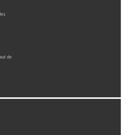
des
haut de