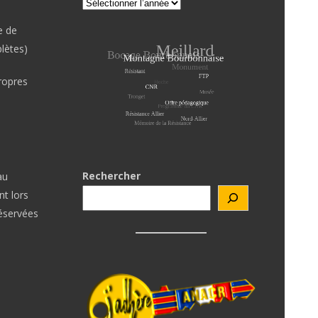
e de
lètes)
ropres
Rechercher
au
t lors
réservées