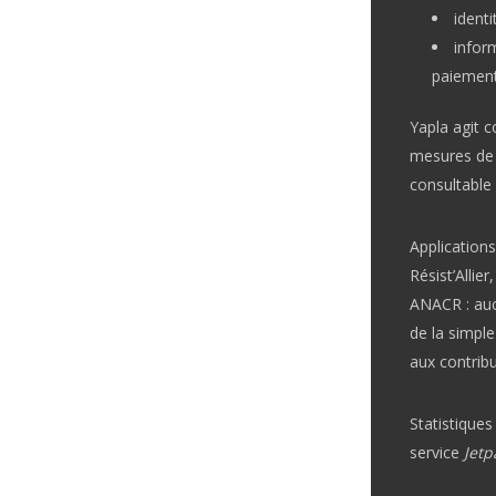
ident
infor
paiemen
Yapla agit 
mesures de s
consultable
Application
Résist’Alli
ANACR : auc
de la simpl
aux contribu
Statistiques
service
Jetp