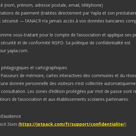
ité (nom, prénom, adresse postale, email, téléphone)
mations de paiement (traitées directement par Yapla et son prestatair
t sécurisé —
l’ANACR n’a jamais accès à vos données bancaires comp
comme sous-traitant pour le compte de l’association et applique ses p
écurité et de conformité RGPD. Sa politique de confidentialité est
 sur yapla.com.
s pédagogiques et cartographiques
er, Passeurs de mémoire, cartes interactives des communes et du rése
une donnée personnelle des visiteurs n’est collectée automatiquemen
e consultation. Les zones d’édition protégées par mot de passe sont 
teurs de l’association et aux établissements scolaires partenaires.
 d’audience
ack Stats
(
https://jetpack.com/fr/support/confidentialite/
)