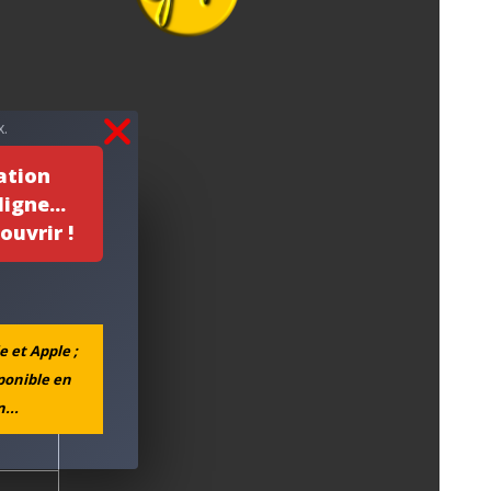
.
ation
igne...
ouvrir !
e et Apple ;
sponible en
...