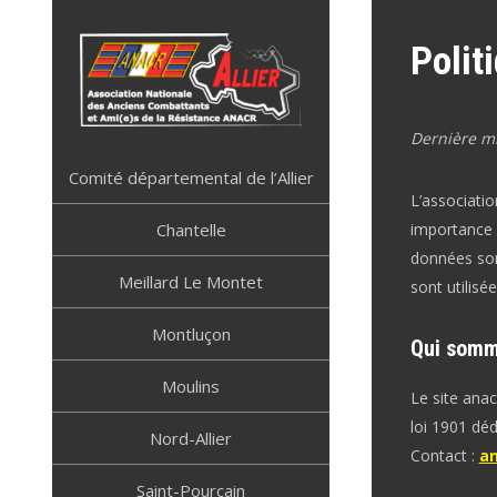
Skip
to
Polit
content
Dernière mi
ANACR ALLIER
Résistance Allier
Comité départemental de l’Allier
L’associati
Chantelle
importance 
données son
Meillard Le Montet
sont utilisée
Montluçon
Qui somm
Moulins
Le site anac
loi 1901 déd
Nord-Allier
Contact :
an
Saint-Pourçain