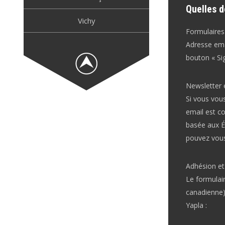
Quelles d
Vichy
Formulaires
Adresse ema
bouton « Sig
Newsletter 
Si vous vous
email est co
basée aux É
pouvez vous
Adhésion et
Le formulair
canadienne)
Yapla :