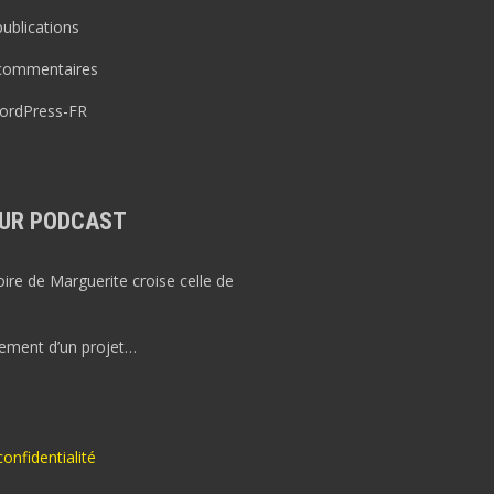
publications
 commentaires
WordPress-FR
UR PODCAST
re de Marguerite croise celle de
ement d’un projet…
confidentialité