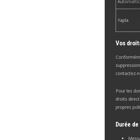
Automattic
Yapla
Vos droit
Conformémen
suppression
contactez-n
Pour les do
droits direc
propres poli
Durée de
Messa