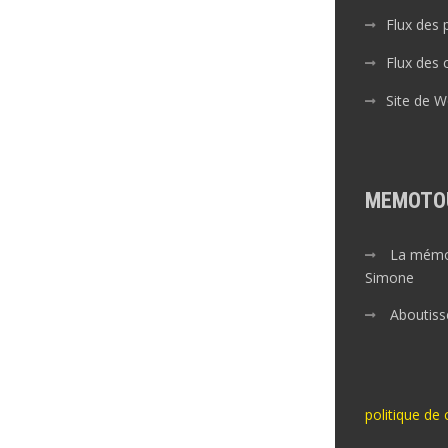
Flux des 
Flux des
Site de 
MEMOTO
La mémoi
Simone
Aboutiss
politique de 