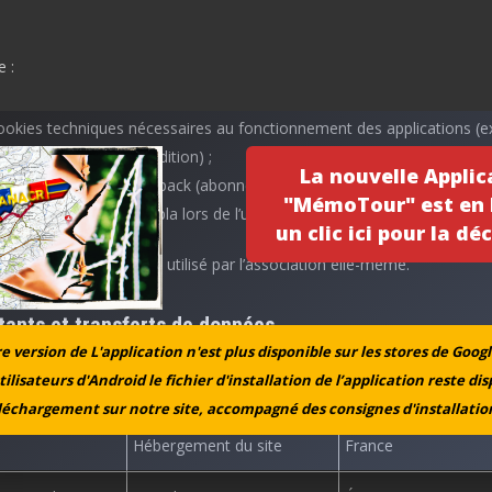
e :
ookies techniques nécessaires au fonctionnement des applications (ex
 de session en mode édition) ;
La nouvelle Applic
ookies déposés par
Jetpack
(abonnement, statistiques) ;
"MémoTour" est en l
ookies déposés par
Yapla
lors de l’utilisation du formulaire d’adhésion.
un clic ici pour la déc
 publicitaire tiers n’est utilisé par l’association elle-même.
tants et transferts de données
 version de L'application n'est plus disponible sur les stores de Googl
tilisateurs d'Android le fichier d'installation de l’application reste di
Fonction
Localisation
léchargement sur notre site, accompagné des consignes d'installation
Hébergement du site
France