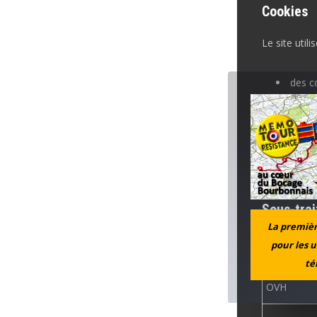
Cookies
Le site utilis
des c
maintien
des c
des c
Aucun cookie
Sous-trai
La première
pour les u
Service
té
OVH