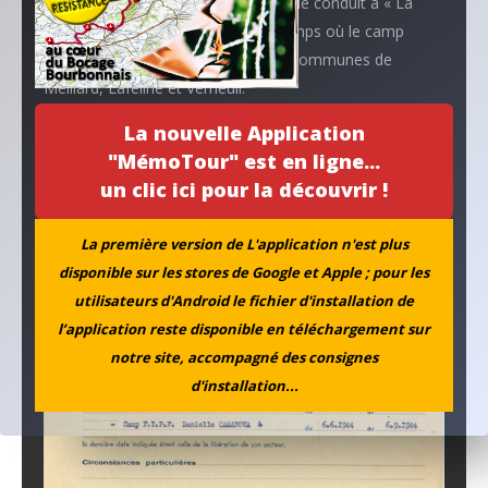
DEPRESLE accueille Tilou BAVAY et le conduit à « La
Pièce Plate » dans les bois des Champs où le camp
HOCHE va s’installer à la limite des communes de
Meillard, Laféline et Verneuil.
L’installation est supervisée par Georges GAVELLE.
La nouvelle Application
"MémoTour" est en ligne...
un clic ici pour la découvrir !
La première version de L'application n'est plus
disponible sur les stores de Google et Apple ; pour les
utilisateurs d'Android le fichier d'installation de
l’application reste disponible en téléchargement sur
notre site, accompagné des consignes
d'installation...