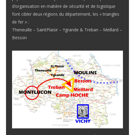
d’organisation en matière de sécurité et de logistique
font cibler deux régions du département, les « triangles
de fer » :
Theneuille – SaintPlaisir – Ygrande & Treban – Meillard –
Besson