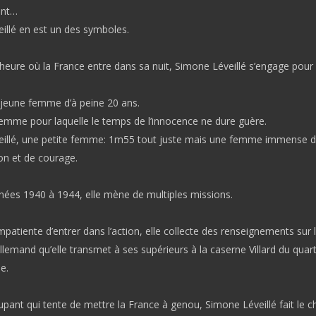
ent…
illé en est un des symboles.
’heure où la France entre dans sa nuit, Simone Léveillé s’engage pour
e jeune femme d’à peine 20 ans.
emme pour laquelle le temps de l’innocence ne dure guère.
illé, une petite femme: 1m55 tout juste mais une femme immense 
on et de courage.
nées 1940 à 1944, elle mène de multiples missions.
patiente d’entrer dans l’action, elle collecte des renseignements sur l
allemand qu’elle transmet à ses supérieurs à la caserne Villard du quart
e.
upant qui tente de mettre la France à genou, Simone Léveillé fait le c