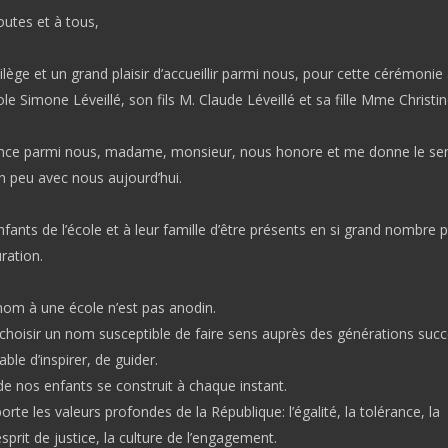
outes et à tous,
vilège et un grand plaisir d’accueillir parmi nous, pour cette cérémonie
le Simone Léveillé, son fils M. Claude Léveillé et sa fille Mme Christi
nce parmi nous, madame, monsieur, nous honore et me donne le se
un peu avec nous aujourd’hui.
fants de l’école et à leur famille d’être présents en si grand nombre 
ration.
om à une école n’est pas anodin.
 choisir un nom susceptible de faire sens auprès des générations succ
le d’inspirer, de guider.
 de nos enfants se construit à chaque instant.
orte les valeurs profondes de la République: l’égalité, la tolérance, la
’esprit de justice, la culture de l’engagement.