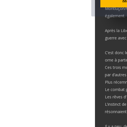
té
Lorsque les 
Montluçon/C
également.
Après la Lib
guerre avec 
C’est donc 
orne à parti
Ces trois mo
par d’autre
Plus récemme
Le combat p
Les rêves d’
L’instinct de
résonnaient
Il y a peu, 