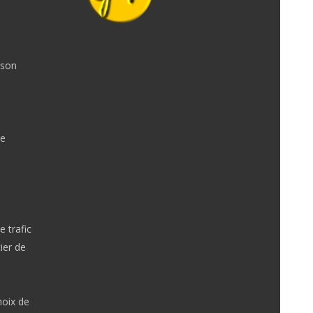
 son
de
e trafic
ier de
hoix de