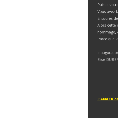
Puisse votr
Vous avez f
Entourés de
Alors cette
hommage, c’
Parce que v
Inauguratio
Elise DUBER
Naviga
L’ANACR ac
de
l’articl