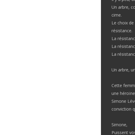
Un arbre, co
cime.
Le choix de 
résistance.
La résistanc
La résistanc
La résistan
Un arbre, u
Cette femme
une héroïn
Simone Lévei
conviction q
Simone,
Puissent vos