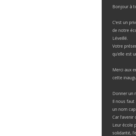
LINK
Bonjour à t
EMBED
C’est un pri
de notre éco
Léveillé.
Votre prése
qu’elle est 
Merci aux en
cette inaugu
Donner un n
Il nous faut
un nom capab
Car l’avenir
Leur école p
solidarité, l