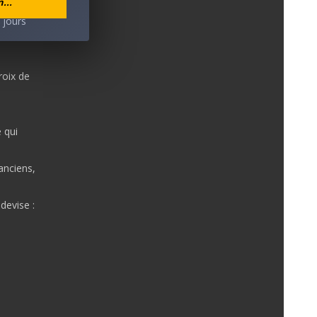
...
 jours
roix de
 qui
anciens,
devise :