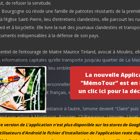
t, de refuser la servitude.
 Bourgogne où réside une famille de patriotes résistants de la premi
 l’église Saint-Pierre, lieu d’entretiens clandestins, elle parcourt les r
ed et à bicyclette. Elle livre la nuit des journaux clandestins et transpo
cuments indispensables à la défense de son pays.
ntiel de l’entourage de Maitre Maurice Tinland, avocat à Moulins, ell
s informations capitales qu’elle transporte jusqu’au quartier de La Ma
par le pont Régemortes lieu emblématique de la ligne de démarcation
La nouvelle Applic
"MémoTour" est en l
, à 23 ans, elle assure personnellement le passage clandestin de plus
un clic ici pour la déc
rvice de renseignement français, en traversant avec eux, à la nage, la
 les mener en zone libre.
44, d’un réseau de Résistance à l’autre, Simone devient “Claire” puis
tend son action à Montluçon, Bourges, Châteauroux, Limoges, Ussel
 version de L'application n'est plus disponible sur les stores de Googl
e collecte des renseignements dans ces villes, transporte parfois des
tilisateurs d'Android le fichier d'installation de l’application reste di
 donne à chaque agent sur place son plan de travail pour les jours sui