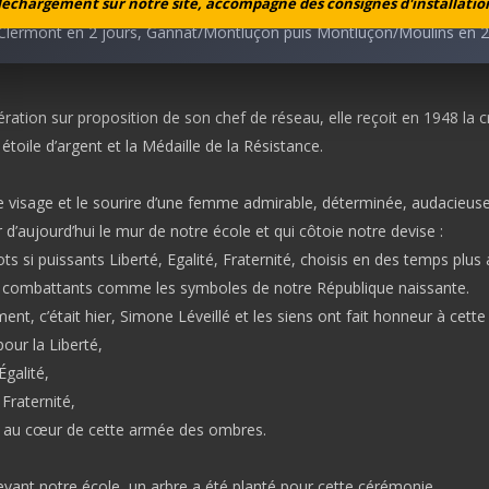
léchargement sur notre site, accompagné des consignes d'installation
trains ne peuvent circuler, elle effectue ses trajets à bicyclette:
lermont en 2 jours, Gannat/Montluçon puis Montluçon/Moulins en 2
ération sur proposition de son chef de réseau, elle reçoit en 1948 la c
étoile d’argent et la Médaille de la Résistance.
le visage et le sourire d’une femme admirable, déterminée, audacieuse
r d’aujourd’hui le mur de notre école et qui côtoie notre devise :
ts si puissants Liberté, Egalité, Fraternité, choisis en des temps plus 
s combattants comme les symboles de notre République naissante.
nt, c’était hier, Simone Léveillé et les siens ont fait honneur à cette 
our la Liberté,
Égalité,
 Fraternité,
 au cœur de cette armée des ombres.
devant notre école, un arbre a été planté pour cette cérémonie.