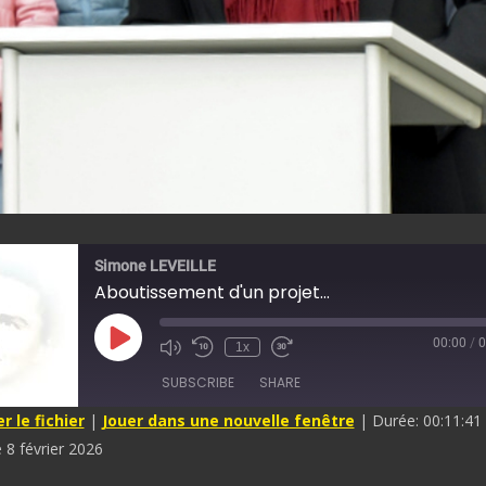
Simone LEVEILLE
Aboutissement d'un projet...
00:00
/
0
Play
1x
Mute/Unmute
Rewind
Fast
Episode
Episode
10
Forward
SUBSCRIBE
SHARE
Seconds
30
seconds
 le fichier
|
Jouer dans une nouvelle fenêtre
|
Durée: 00:11:41
e 8 février 2026
ED