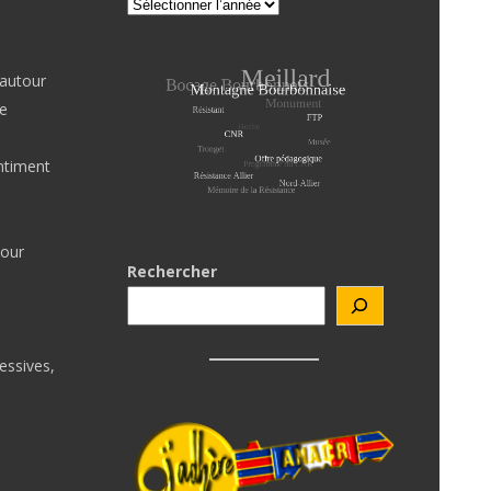
 autour
ne
ntiment
pour
Rechercher
essives,