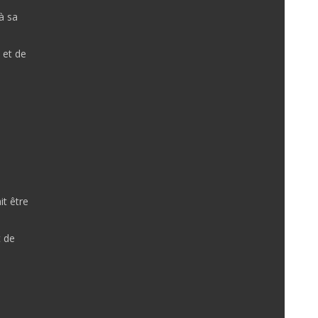
à sa
 et de
t être
t de