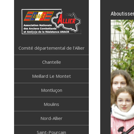
Skip
to
Aboutissem
content
ANACR ALLIER
Résistance Allier
Comité départemental de l’Allier
Chantelle
Meillard Le Montet
Montluçon
Moulins
Nord-Allier
Saint-Pourçain