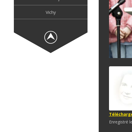
Vichy
Télécharger
Enregistré l
SHARE
RSS FE