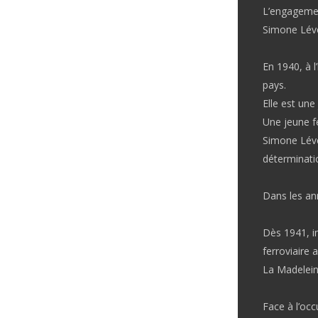
L’engagem
Simone Léve
En 1940, à l
pays.
Elle est un
Une jeune f
Simone Léve
déterminati
Dans les an
Dès 1941, im
ferroviaire 
La Madelein
Face à l’occ