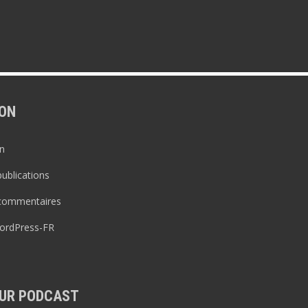
ON
n
publications
 commentaires
WordPress-FR
UR PODCAST