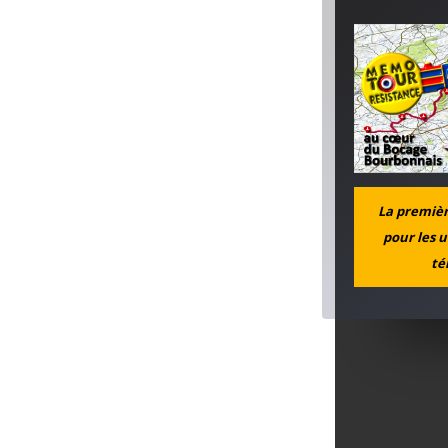
La première
pour les u
té