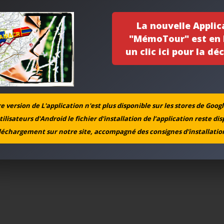
La nouvelle Applic
"MémoTour" est en l
un clic ici pour la déc
 version de L'application n'est plus disponible sur les stores de Googl
tilisateurs d'Android le fichier d'installation de l’application reste di
léchargement sur notre site, accompagné des consignes d'installation