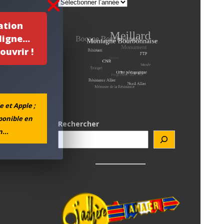
ation
igne...
ouvrir !
e et Apple ;
sponible en
Rechercher
...