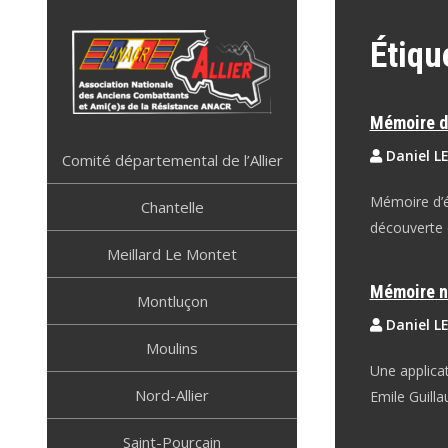
Skip
to
Étiqu
content
Mémoire d
ANACR ALLIER
Résistance Allier
Daniel L
Comité départemental de l’Allier
Mémoire d’é
Chantelle
découverte 
Meillard Le Montet
Mémoire n
Montluçon
Daniel L
Moulins
Une applica
Nord-Allier
Emile Guilla
Saint-Pourçain