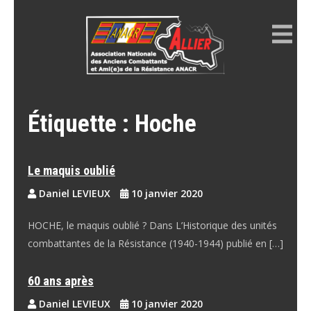
Skip
to
content
ANACR ALLIER
Résistance Allier
Étiquette :
Hoche
Le maquis oublié
Daniel LEVIEUX
10 janvier 2020
HOCHE, le maquis oublié ? Dans L’Historique des unités
combattantes de la Résistance (1940-1944) publié en […]
60 ans après
Daniel LEVIEUX
10 janvier 2020