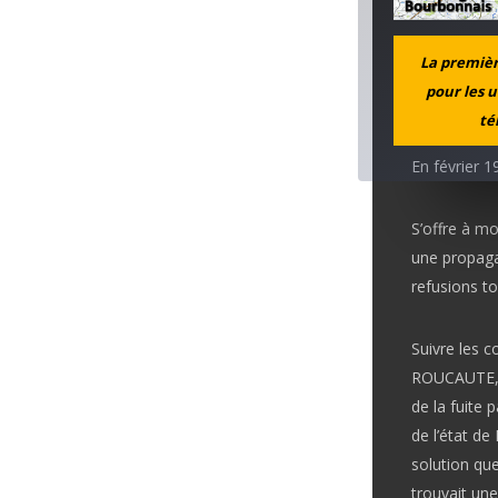
Comment es-
La première
pour les u
G. G. :
té
En février 
S’offre à mo
une propagan
refusions to
Suivre les 
ROUCAUTE, p
de la fuite 
de l’état de
solution que
trouvait une