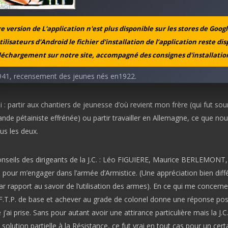
tu entré dans l’armée d’Armistice ?
 version de L'application n'est plus disponible sur les stores de Googl
tilisateurs d'Android le fichier d'installation de l’application reste di
léchargement sur notre site, accompagné des consignes d'installation
1941, recensement des jeunes nés en1922.
i : partir aux chantiers de jeunesse d’où revient mon frère (qui fut so
de pétainiste effrénée) ou partir travailler en Allemagne, ce que nou
us les deux.
conseils des dirigeants de la J.C. : Léo FIGUIERE, Maurice BERLEMONT
our m’engager dans l’armée d’Armistice. (Une appréciation bien diff
par rapport au savoir de l’utilisation des armes). En ce qui me concerne,
 F.T.P. de base et achever au grade de colonel donne une réponse posi
 j’ai prise. Sans pour autant avoir une attirance particulière mais la J.C.
 solution partielle à la Résistance, ce fut vrai en tout cas pour un cert