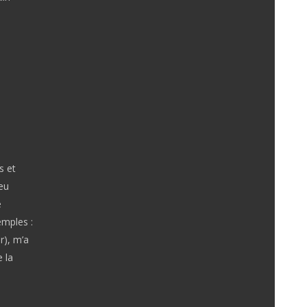
s et
eu
e
emples :
r), m’a
 la