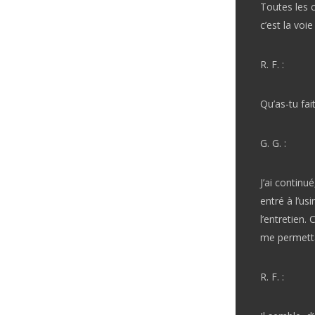
Toutes les c
c’est la voie
R. F. :
Qu’as-tu fait
G. G. :
J’ai continu
entré à l’us
l’entretien.
me permetta
R. F. :