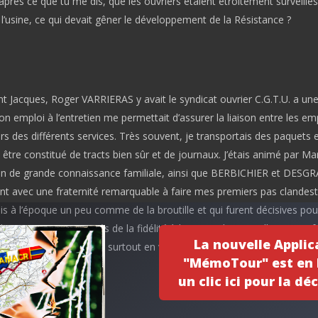
’après ce que tu me dis, que les ouvriers étaient étroitement surveillés
 l’usine, ce qui devait gêner le développement de la Résistance ?
int Jacques, Roger VARRIERAS y avait le syndicat ouvrier C.G.T.U. a une
n emploi à l’entretien me permettait d’assurer la liaison entre les e
ers des différents services. Très souvent, je transportais des paquets e
 être constitué de tracts bien sûr et de journaux. J’étais animé par Ma
 de grande connaissance familiale, ainsi que BERBICHIER et DESG
ent avec une fraternité remarquable à faire mes premiers pas clandest
is à l’époque un peu comme de la broutille et qui furent décisives po
 les enseignements tirés de la fidélité à la cause des travailleurs, me f
La nouvelle Applic
n toute circonstance et surtout en vie professionnelle, si drôle que ce
"MémoTour" est en l
un clic ici pour la déc