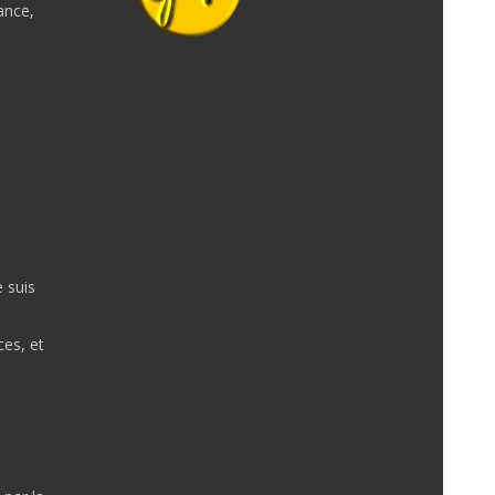
ance,
e suis
ces, et