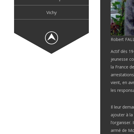
Vichy
Robert FAL
Actif dès 19
jeunesse com
la France de
arrestation
vient, en a
les respons
Il leur dema
ajouter à la
l’organiser.
armé de Mon