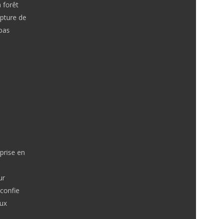
 forêt
apture de
pas
 prise en
ur
confie
eux