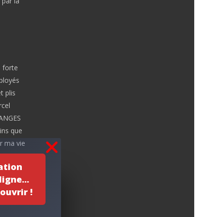
 par la
 forte
mployés
t plis
rcel
RANGES
ins que
ur ma vie
ut une
ation
la puisse
igne...
ouvrir !