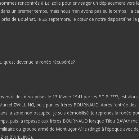
ommes rencontrés à Lalizolle pour envisager un déplacement vers la
 dans un premier temps, mais nous n’en avons pas eu le temps : la c
près de Bouénat, le 25 septembre, le cœur de notre dispositif ne l’a 
t, qu’est devenue la ronéo récupérée?
venait des deux prises le 13 février 1941 par les F.T.P. ????, est alors
Marcel ZWILLING, puis par les frères BOURNAUD. Après l’entrée des
ans la zone non occupée, je suis démobilisé. Je reprends la ronéo po
mps, puis la repasse aux frères BOURNAUD lorsque Tilou BAVAY me 
 militaire du groupe armé de Montluçon-Ville (dirigé à l’époque avec d
TZ et ZWILLING).