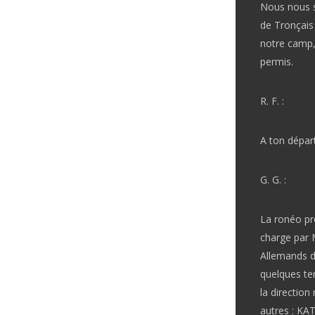
Nous nous s
de Tronçais
notre camp, 
permis.
R. F. :
A ton dépar
G. G. :
La ronéo pro
charge par 
Allemands d
quelques te
la direction
autres : KA