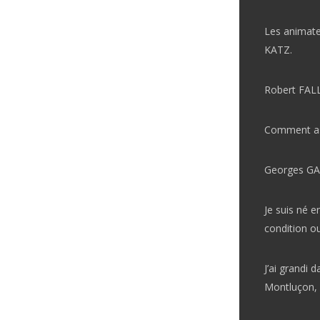
Les animate
KATZ.
Robert FALL
Comment as-
Georges GAV
Je suis né e
condition ou
J’ai grandi 
Montluçon, 