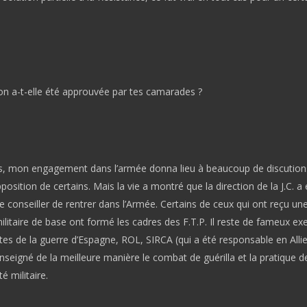
ion a-t-elle été approuvée par tes camarades ?
s, mon engagement dans l’armée donna lieu à beaucoup de discution
osition de certains. Mais la vie a montré que la direction de la J.C. a 
 conseiller de rentrer dans l’Armée. Certains de ceux qui ont reçu un
litaire de base ont formé les cadres des F.T.P. Il reste de fameux ex
tes de la guerre d’Espagne, ROL, SIRCA (qui a été responsable en Allie
seigné de la meilleure manière le combat de guérilla et la pratique de
é militaire.