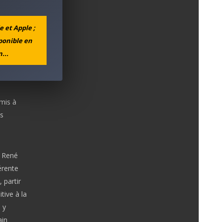
e et Apple ;
sponible en
...
umis à
s
, René
érente
 partir
tive à la
 y
ain