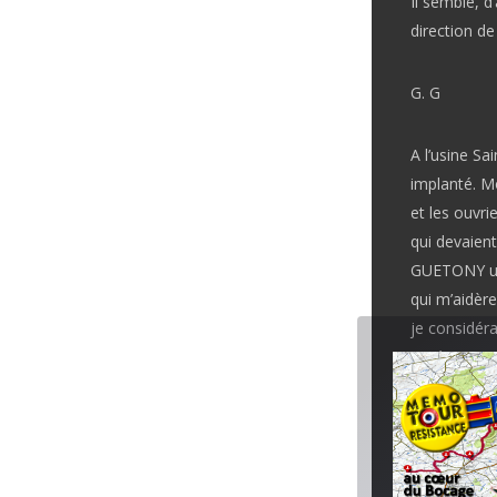
Il semble, d
direction de
G. G
A l’usine Sa
implanté. Mo
et les ouvri
qui devaient
GUETONY un
qui m’aidèr
je considéra
entière tant
obligation e
paraître.
R. F. :