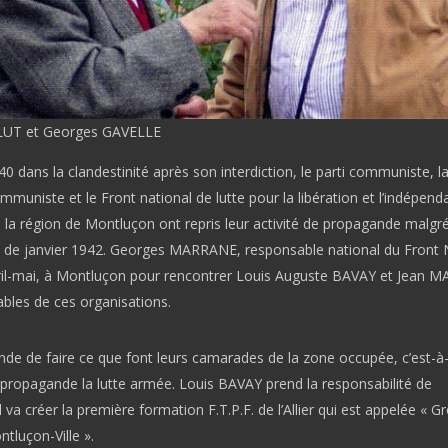
LUT et Georges GAVELLE
40 dans la clandestinité après son interdiction, le parti communiste, l
muniste et le Front national de lutte pour la libération et l’indépen
 la région de Montluçon ont repris leur activité de propagande malgré
s de janvier 1942. Georges MARRANE, responsable national du Front 
vril-mai, à Montluçon pour rencontrer Louis Auguste BAVAY et Jean M
ables de ces organisations.
nde de faire ce que font leurs camarades de la zone occupée, c’est-à-
 propagande la lutte armée. Louis BAVAY prend la responsabilité de
 Il va créer la première formation F.T.P.F. de l’Allier qui est appelée « 
tluçon-Ville ».