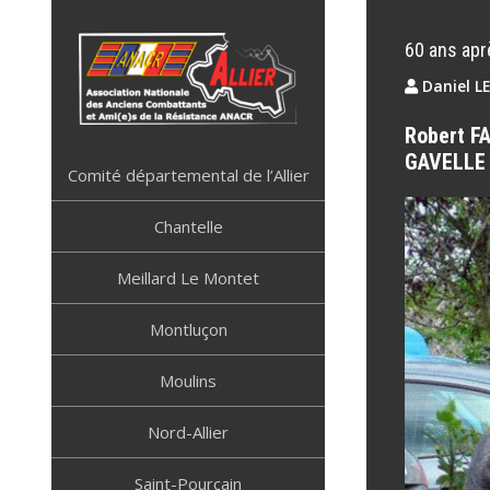
Skip
to
60 ans apr
content
Daniel L
Robert FA
ANACR ALLIER
Résistance Allier
GAVELLE 
Comité départemental de l’Allier
Chantelle
Meillard Le Montet
Montluçon
Moulins
Nord-Allier
Saint-Pourçain