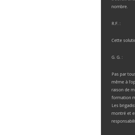
nombre.
R.F. :
Cette solut
G. G. :
Pas par tou
même à l’opp
raison de me
formation mi
Les brigadis
montré et en
responsabilit