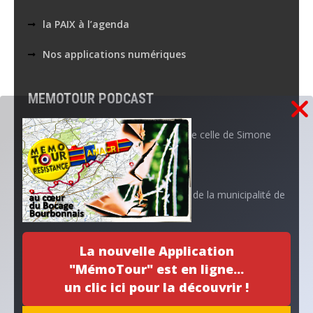
la PAIX à l’agenda
Nos applications numériques
MEMOTOUR PODCAST
La mémoire de Marguerite croise celle de Simone
Aboutissement d’un projet…
L’ANACR accompagne l’initiative de la municipalité de
Neuvy
La nouvelle Application
Archives
"MémoTour" est en ligne...
un clic ici pour la découvrir !