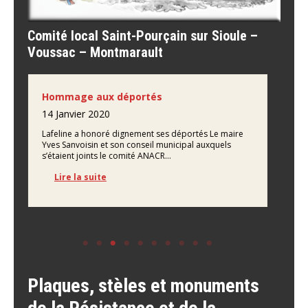
Comité local Saint-Pourçain sur Sioule –
Voussac – Montmarault
Hommage aux déportés
St
14 Janvier 2020
14 
Lafeline a honoré dignement ses déportés Le maire
Une
Yves Sanvoisin et son conseil municipal auxquels
à G
s’étaient joints le comité ANACR…
mom
Lire la suite
Plaques, stèles et monuments