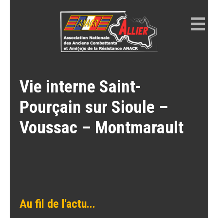
Skip
to
content
ANACR ALLIER
Résistance Allier
Vie interne Saint-
Pourçain sur Sioule –
Voussac – Montmarault
Au fil de l'actu...