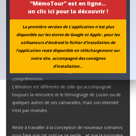
"MémoTour" est en ligne...
C’est bien là ce qui fait l’originalité et la richesse
un clic ici pour la découvrir !
patrimoniale du lieu !
La première version de L'application n'est plus
Tout en contant cette histoire, les pieds dans la même
disponible sur les stores de Google et Apple ; pour les
terre, les yeux fixant le même horizon, les jeunes
utilisateurs d'Android le fichier d'installation de
visiteurs s’en imprègnent, et, lorsque nous leur confions
l’application reste disponible en téléchargement sur
la réalisation de la cérémonie commémorative devant la
notre site, accompagné des consignes
stèle c’est un rare bonheur que de voir à quel point leur
d'installation...
posture et leur propos témoignent de leur
compréhension.
L’émotion est différente de celle qui accompagnait
toujours la rencontre et le témoignage de Lucien ou de
quelques autres de ses camarades, mais son intensité
n’est pas moindre.
Reste à travailler à la conception de nouveaux scénarios
pour faire que cet outil ne se perde… et que la poussière