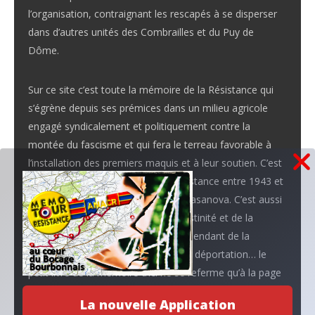
l’organisation, contraignant les rescapés à se disperser
dans d’autres unités des Combrailles et du Puy de
Dôme.
Sur ce site c’est toute la mémoire de la Résistance qui
s’égrène depuis ses prémices dans un milieu agricole
engagé syndicalement et politiquement contre la
montée du fascisme et qui fera le terreau favorable à
l’installation des premiers maquis et à leur soutien. C’est
aussi le lieu de l’évolution de la Résistance entre 1943 et
1944 dans le passage de Hoche à Casanova. C’est aussi
toute le problématique de la clandestinité et de la
résistance des « légaux » avec son pendant de la
répression, des arrestations et de la déportation… le
petit livre de la mémoire d’ici ne se referme qu’à la page
de la Libération.
La nouvelle Application