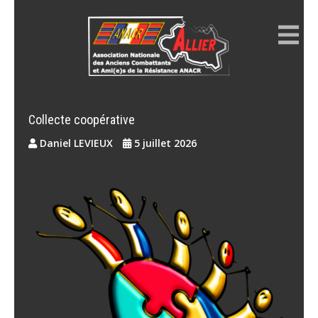
Skip
to
content
ANACR ALLIER
Résistance Allier
Collecte coopérative
Daniel LEVIEUX
5 juillet 2026