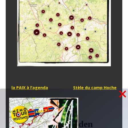
Navigation
la PAIX à l’agenda
Stèle du camp Hoche
de
Au fil de l'actu...
l’article