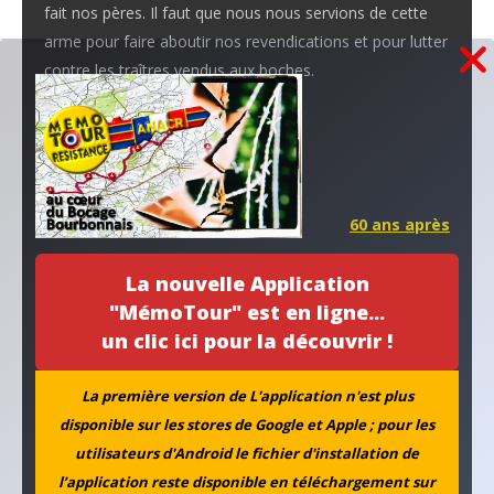
fait nos pères. Il faut que nous nous servions de cette
arme pour faire aboutir nos revendications et pour lutter
contre les traîtres vendus aux boches.
Un groupe de syndiqués patriotes.
Navigation
La puce à l’oreille
60 ans après
de
La nouvelle Application
Au fil de l'actu...
l’article
"MémoTour" est en ligne...
un clic ici pour la découvrir !
La première version de L'application n'est plus
disponible sur les stores de Google et Apple ; pour les
utilisateurs d'Android le fichier d'installation de
l’application reste disponible en téléchargement sur