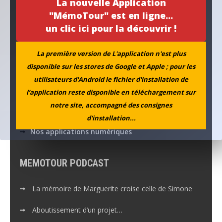
La nouvelle Application
Publications récentes...
"MémoTour" est en ligne...
un clic ici pour la découvrir !
Un habitat pour la mémoire
La première version de L'application n'est plus
disponible sur les stores de Google et Apple ; pour les
Stèle du camp Hoche
utilisateurs d'Android le fichier d'installation de
Collecte coopérative
l’application reste disponible en téléchargement sur
notre site, accompagné des consignes
la PAIX à l’agenda
d'installation...
Nos applications numériques
MEMOTOUR PODCAST
La mémoire de Marguerite croise celle de Simone
Aboutissement d’un projet…