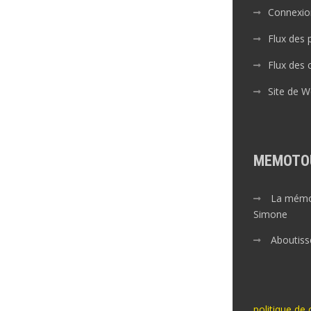
Connexio
Flux des 
Flux des
Site de 
MEMOTO
La mémoi
Simone
Aboutiss
politique de 