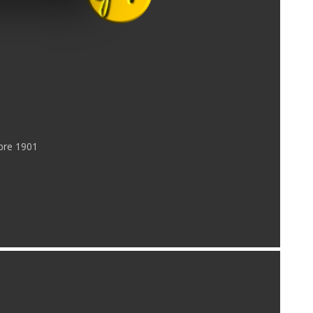
e
bre 1901