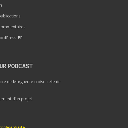
n
publications
 commentaires
WordPress-FR
UR PODCAST
re de Marguerite croise celle de
ement d’un projet…
confidentialité