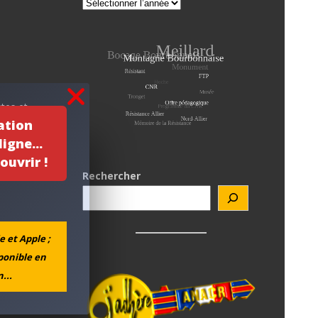
tes et
ation
igne...
ouvrir !
Rechercher
7 ans,
e et Apple ;
sponible en
...