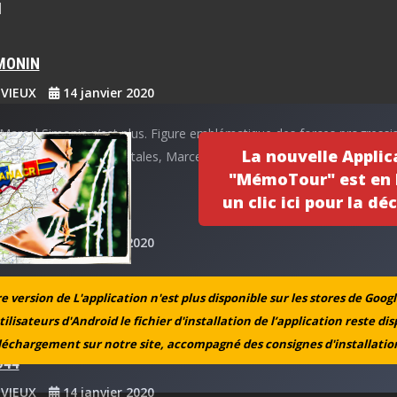
]
IMONIN
EVIEUX
14 janvier 2020
Marcel Simonin n’est plus. Figure emblématique des forces progressis
La nouvelle Applic
 locales et départementales, Marcel […]
"MémoTour" est en l
un clic ici pour la déc
BLANCHARD
EVIEUX
14 janvier 2020
 de Georges Blanchard le 22 Janvier 1944 à Lafeline Marc BARD avait 
 version de L'application n'est plus disponible sur les stores de Googl
[…]
tilisateurs d'Android le fichier d'installation de l’application reste di
léchargement sur notre site, accompagné des consignes d'installation
944
EVIEUX
14 janvier 2020