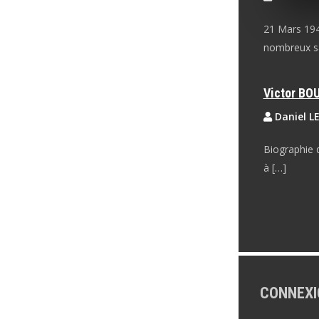
21 Mars 1944
nombreux sa
Victor B
Daniel L
Biographie 
à […]
CONNEXI