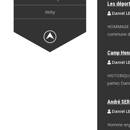
Les déport
Vichy
Daniel L
HOMMAGE EM
commune de
Camp Henr
Daniel L
HISTORIQUE
partie) Dan
André SE
Daniel L
Homme engag