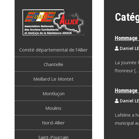
Skip
to
Catég
content
Hommage 
ANACR ALLIER
Résistance Allier
Daniel L
Comité départemental de l’Allier
La Journée N
Chantelle
l’honneur […
Meillard Le Montet
Hommage a
Montluçon
Daniel L
Moulins
Lafeline a 
Nord-Allier
municipal au
Saint-Pourçain