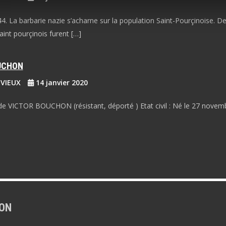
. La barbarie nazie s’acharne sur la population Saint-Pourçinoise. D
int pourçinois furent […]
OUCHON
EVIEUX
14 janvier 2020
de VICTOR BOUCHON (résistant, déporté ) Etat civil : Né le 27 novem
ON