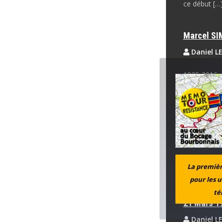
ce début […
Marcel S
Daniel L
1925-2016, 
patriotiques
Georges 
Daniel L
Arrestation
La première
aujourd’hui 
pour les u
té
21 Mars 1
Daniel L