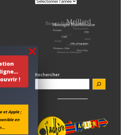
ation
igne...
Rechercher
ouvrir !
e et Apple ;
sponible en
...