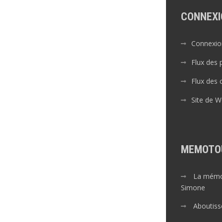
CONNEXI
Connexio
Flux des 
Flux des
Site de 
MEMOTO
La mémoi
Simone
Aboutiss