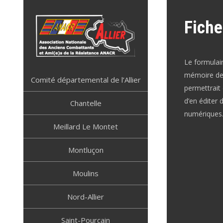
Skip
to
Fiche
content
Le formulair
ANACR ALLIER
Résistance Allier
mémoire de 
Comité départemental de l’Allier
permettrait 
d’en éditer 
Chantelle
numérique
Meillard Le Montet
Montluçon
Moulins
Nord-Allier
Saint-Pourçain