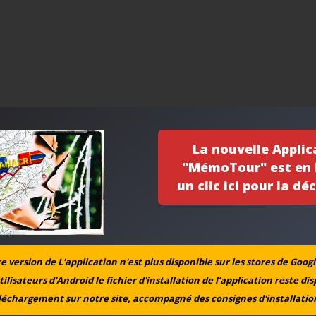
La nouvelle Applic
"MémoTour" est en l
un clic ici pour la déc
 version de L'application n'est plus disponible sur les stores de Googl
tilisateurs d'Android le fichier d'installation de l’application reste di
léchargement sur notre site, accompagné des consignes d'installation