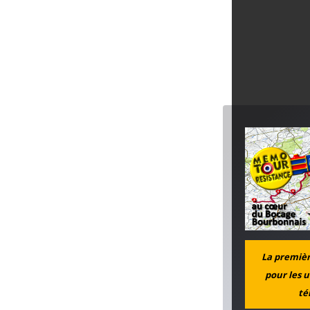
La première
pour les u
té