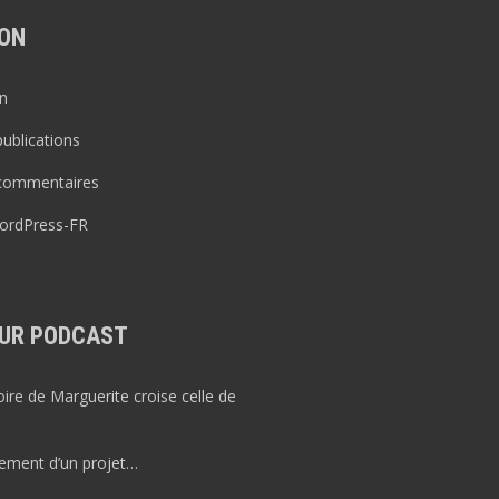
ON
n
publications
 commentaires
WordPress-FR
UR PODCAST
re de Marguerite croise celle de
ement d’un projet…