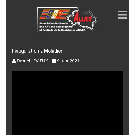
Skip
to
content
ANACR ALLIER
Résistance Allier
Inauguration à Moladier
Daniel LEVIEUX
9 juin 2021