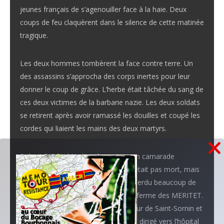
jeunes français de s’agenouiller face à la haie. Deux
coups de feu claquèrent dans le silence de cette matinée
tragique.
Les deux hommes tombèrent la face contre terre. Un
des assassins s’approcha des corps inertes pour leur
donner le coup de grâce. L’herbe était tâchée du sang de
ces deux victimes de la barbarie nazie. Les deux soldats
se retirent après avoir ramassé les douilles et coupé les
cordes qui liaient les mains des deux martyrs.
Robert RIOTHON, étendu contre son camarade
HUBSCHWERLIN tué sur le coup, n’était pas mort, mais
grièvement blessé. Non sans avoir perdu beaucoup de
sang il réussit à se traîner jusqu’à la ferme des MERITET.
Madame MERITETR alerta l’instituteur de Saint-Sornin et
le soir même Robert RIOTHON était dirigé vers l’hôpital