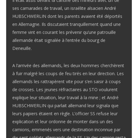
Il était assis devant la cantine des mineurs avec un de
ses camarades de travail, un israélite alsacien André
HUBSCHWERLIN dont les parents avaient été déportés
en Allemagne. Ils discutaient tranquillement quand une
femme vint en courant les prévenir qu’une patrouille
allemande était signalée à l’entrée du bourg de
Deneuille.
A l’arrivée des allemands, les deux hommes cherchèrent
à fuir malgré les coups de feu tirés en leur direction. Les
allemands les rattrapèrent vite pour s’en saisir à coups
de crosses. Les jeunes réfractaires au STO voulurent
explique leur situation, leur travail à la mine ; et André
HUBSCHWERLIN qui parlait allemand leur signala que
leurs papiers étaient en règle. L’officier SS refuse leur
explication et leur ordonne de monter dans un des
camions, emmenés vers une destination inconnue par
dix-sept soldats allemands de la SS. Un des camion resta