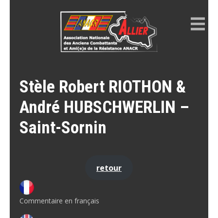
Skip
to
content
ANACR ALLIER
Résistance Allier
Stèle Robert RIOTHON &
André HUBSCHWERLIN –
Saint-Sornin
retour
Commentaire en français