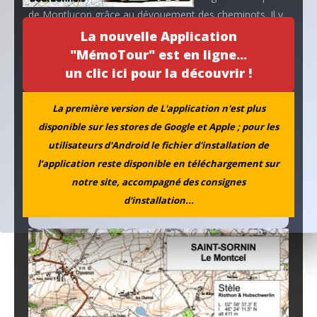
de Montluçon grâce au dévouement des cheminots. Il y
restera trois jours après son opération et les soins. La
La nouvelle Application
gestapo ayant retrouvé sa trace il devenait urgent de le
"MémoTour" est en ligne...
cacher. Il put trouver refuge chez des parents et des
un clic ici pour la découvrir !
amis avant d’être hébergé chez Léon VELLAY,
propriétaire des Mines de Buxières et Saint-Hilaire, qui le
La première version de L'application n'est plus
dissimula aux recherches de la police allemande jusqu’à
disponible sur les stores de Google et Apple ; pour les
la libération de Montluçon.
utilisateurs d'Android le fichier d'installation de
l’application reste disponible en téléchargement sur
notre site, accompagné des consignes
Localisation sur « l’itinéraire de
d'installation...
Résistance »