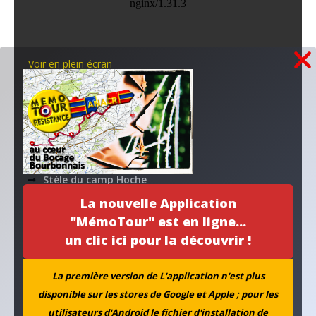
Voir en plein écran
Publications récentes...
Un habitat pour la mémoire
Stèle du camp Hoche
La nouvelle Application
Collecte coopérative
"MémoTour" est en ligne...
un clic ici pour la découvrir !
la PAIX à l’agenda
Nos applications numériques
La première version de L'application n'est plus
disponible sur les stores de Google et Apple ; pour les
utilisateurs d'Android le fichier d'installation de
MEMOTOUR PODCAST