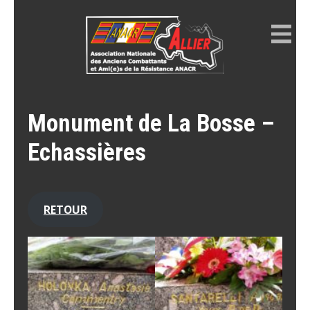
Skip
to
content
ANACR ALLIER
Résistance Allier
Monument de La Bosse –
Echassières
RETOUR