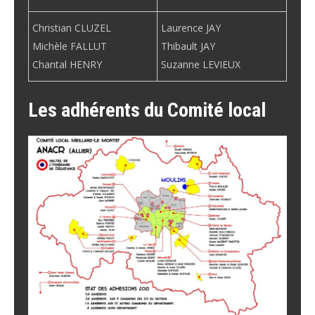
Christian CLUZEL
Laurence JAY
Michèle FALLUT
Thibault JAY
Chantal HENRY
Suzanne LEVIEUX
Les adhérents du Comité local