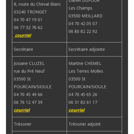
Daniel DUFOUR
8, route du Cheval Blanc
Les Champs
03240 TRONGET
03500 MEILLARD
04 70 47 19 01
04 70 42 05 07
06 77 32 76 62
06 80 82 22 92
courriel
Secrétaire
Secrétaire adjointe
Josiane CLUZEL
Martine CHEMEL
rue du Pré Neuf
Les Terres Molles
03500 St
03500 St
POURCAIN/SIOULE
POURCAIN/SIOULE
04 70 45 49 66
04 70 45 65 26
06 76 12 47 39
06 31 82 61 17
courriel
courriel
Trésorier
Trésorier adjoint