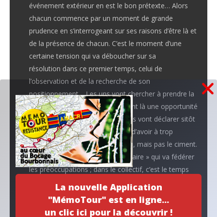
événement extérieur en est le bon prétexte… Alors
chacun commence par un moment de grande
prudence en s’interrogeant sur ses raisons d’être là et
de la présence de chacun. C’est le moment d’une
certaine tension qui va déboucher sur sa
résolution dans ce premier temps, celui de
l’observation et de la recherche de son
positionnement… Les uns vont chercher à prendre la
direction des opérations en voyant là une opportunité
d’épanouissement, quand d’autres vont déclarer sitôt
forfait et quitter le groupe avant d’avoir à trop
s’engager.
Les ingrédients sont là, mais pas le ciment
.
Dans le second temps c’est le « faire » qui va fédérer
les préoccupations ; dans le collectif, c’est le temps
de l’organisation, de la gestion du temps et des
La nouvelle Application
règles qui vont structurer l’activité, du qui fait quoi. Le
"MémoTour" est en ligne...
regard se décale des personnes vers le travail et sa
un clic ici pour la découvrir !