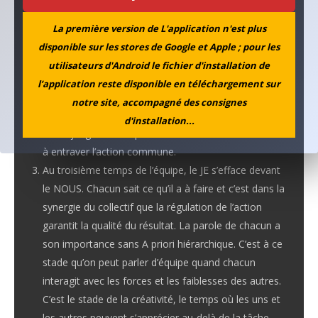
réalisation en commun. Une fois les objectifs
partagés et l’activité enclenchée,
le regard se porte
La première version de L'application n'est plus
plus loin vers le résultat
et c’est sur le relationnel
disponible sur les stores de Google et Apple ; pour les
entretenu par les différents membres que se focalise
utilisateurs d'Android le fichier d'installation de
l’attention pour y concentrer les facteurs de réussite
l’application reste disponible en téléchargement sur
ou les risques d’échecs. C’est un temps où le temps
notre site, accompagné des consignes
se partage entre le travail et le discours sur le travail,
d'installation...
où se jaugent les capacités de chacun à être utile ou
à entraver l’action commune.
Au troisième temps de l’équipe, le JE s’efface devant
le NOUS. Chacun sait ce qu’il a à faire et c’est dans la
synergie du collectif que la régulation de l’action
garantit la qualité du résultat. La parole de chacun a
son importance sans A priori hiérarchique. C’est à ce
stade qu’on peut parler d’équipe quand chacun
interagit avec les forces et les faiblesses des autres.
C’est le stade de la créativité, le temps où les uns et
les autres peuvent s’apprécier au-delà de la tâche