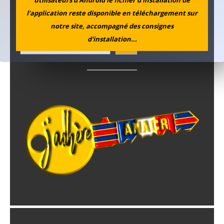
utilisateurs d'Android le fichier d'installation de
l’application reste disponible en téléchargement sur
notre site, accompagné des consignes
Rechercher
d'installation...