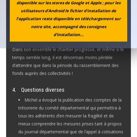
disponible sur les stores de Google et Apple ; pour les
l’ONF afin de préciser les modalités de l’installation.
utilisateurs d'Android le fichier d'installation de
l’application reste disponible en téléchargement sur
Quant à la taille de la pierre, elle avance au gré des
notre site, accompagné des consignes
caprices de la météo sur le chantier…
d'installation...
Dans son ensemble le chantier progresse, et même si le
temps semble long, il est désormais moins pénible
d’attendre que dans la période du rassemblement des
fonds auprès des collectivités !
4.
Questions diverses
Michel a évoqué la publication des comptes de la
trésorerie du comité départemental qui permettra à
tous les adhérents d’en mesurer la fragilité et de
mieux comprendre les mesures prises tant à propos
du journal départemental que de l’appel à cotisations