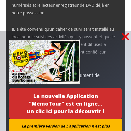
numérisés et le lecteur enregistreur de DVD déjà en
notre possession.
IL a été convenu qu’un cahier de suivi serait installé au
local pour le suivi des activités qui s’y passent et que le
compte-rendu de nos réunions seraient diffusés à
l’ensemble des adhérents qui nous ont confié leur
adresse électronique.
3.
Point sur le chantier du monument de
Moladier.
Nous sommes d’ans l’attente du retour de la convention
La nouvelle Application
signée avec l’ONF.
"MémoTour" est en ligne...
un clic ici pour la découvrir !
Il restera ensuite à préparer une convention avec la
commune de Besson pour l’installation et l’entretien du
La première version de L'application n'est plus
monument et de prendre contact avec l’équipe locale de