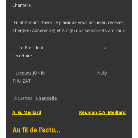
Chantelle.
En attendant d’avoir le plaisir de vous accueillir, recevez,
Cher(ère) Adhérent(e) et Ami(e) nos sentiments amicaux.
Le Président La
secrétaire
Jacques JONIN Nelly
THUIZAT
Étiquettes :
Chantelle
Navigation
A. G. Meillard
Réunion C.A. Meillard
de
Au fil de l'actu...
l’article