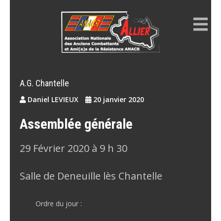
Skip
to
content
ANACR ALLIER
Résistance Allier
A.G. Chantelle
Daniel LEVIEUX
20 janvier 2020
Assemblée générale
29 Février 2020 à 9 h 30
Salle de Deneuille lès Chantelle
Ordre du jour
: