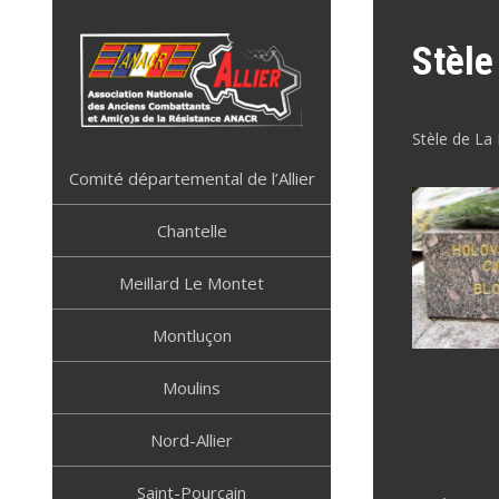
Skip
to
Stèle
content
Stèle de L
ANACR ALLIER
Résistance Allier
Comité départemental de l’Allier
Chantelle
Meillard Le Montet
Montluçon
Moulins
Nord-Allier
Saint-Pourçain