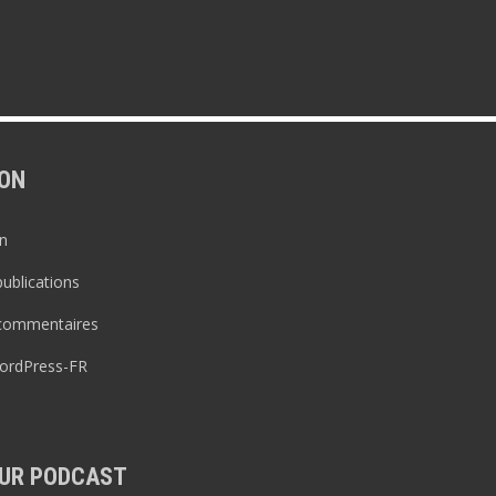
ON
n
publications
 commentaires
WordPress-FR
UR PODCAST