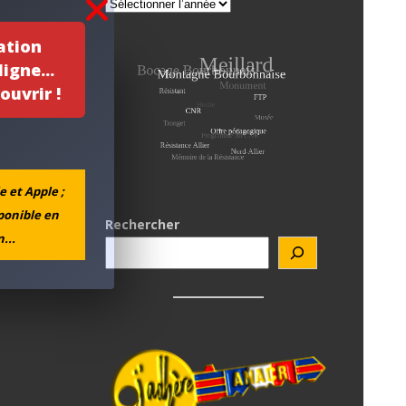
ation
igne...
ouvrir !
e et Apple ;
sponible en
Rechercher
...