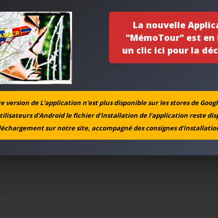
La nouvelle Applic
"MémoTour" est en l
un clic ici pour la déc
 version de L'application n'est plus disponible sur les stores de Googl
tilisateurs d'Android le fichier d'installation de l’application reste di
léchargement sur notre site, accompagné des consignes d'installation