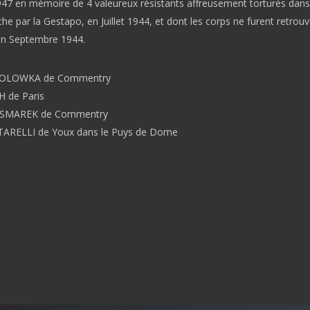
947 en mémoire de 4 valeureux résistants affreusement torturés dan
e par la Gestapo, en Juillet 1944, et dont les corps ne furent retrou
’en Septembre 1944.
 KOLOWKA de Commentry
 de Paris
ASMAREK de Commentry
TARELLI de Youx dans le Puys de Dome