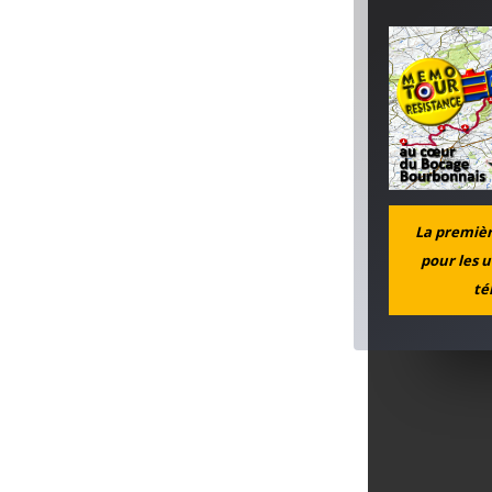
La première
pour les u
té