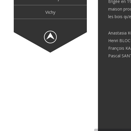
Erigée en 1
maison proch
Vichy
les bois qu
Anastasia
Henri BLOCH
François K
Pascal SAN