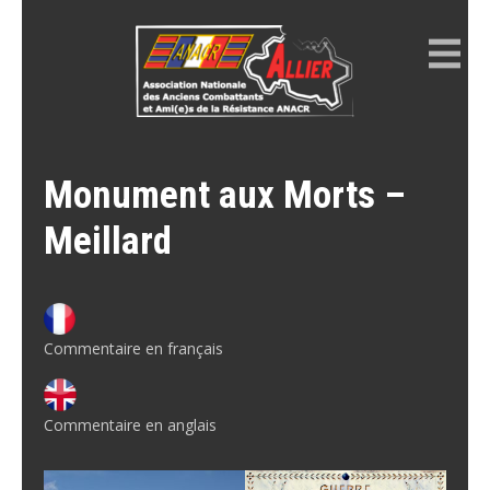
Skip
to
content
ANACR ALLIER
Résistance Allier
Monument aux Morts –
Meillard
Commentaire en français
Commentaire en anglais