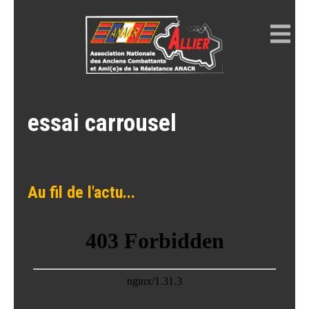
Skip
to
content
ANACR ALLIER
Résistance Allier
essai carrousel
Au fil de l'actu...