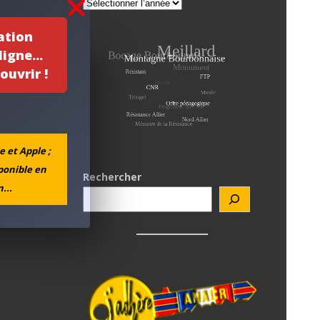
ation
igne...
ouvrir !
e et Apple ;
sponible en
sistante
Rechercher
...