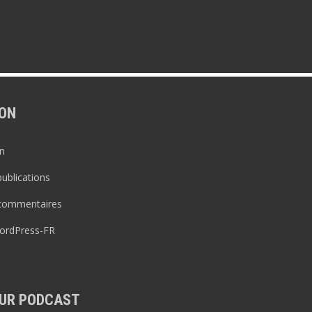
ON
n
publications
 commentaires
WordPress-FR
UR PODCAST