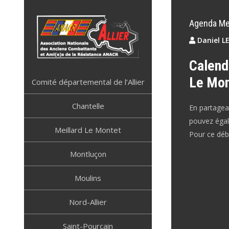
Skip
to
Agenda Mei
content
Daniel L
Calendr
ANACR ALLIER
Résistance Allier
Le Mon
Comité départemental de l’Allier
Chantelle
En partagean
pouvez égale
Meillard Le Montet
Pour ce débu
Montluçon
Moulins
Nord-Allier
Saint-Pourçain