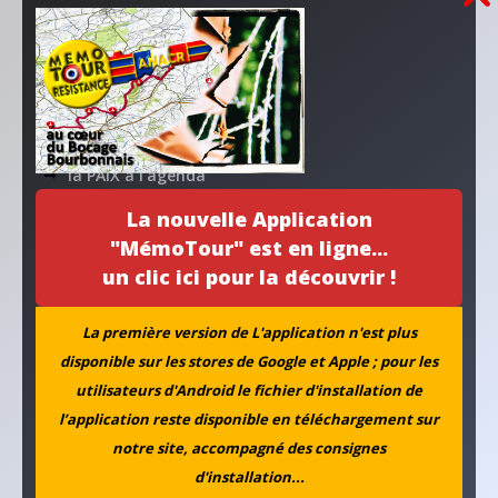
Un habitat pour la mémoire
Stèle du camp Hoche
Collecte coopérative
la PAIX à l’agenda
La nouvelle Application
Nos applications numériques
"MémoTour" est en ligne...
un clic ici pour la découvrir !
MEMOTOUR PODCAST
La première version de L'application n'est plus
La mémoire de Marguerite croise celle de Simone
disponible sur les stores de Google et Apple ; pour les
utilisateurs d'Android le fichier d'installation de
Aboutissement d’un projet…
l’application reste disponible en téléchargement sur
L’ANACR accompagne l’initiative de la municipalité de
notre site, accompagné des consignes
Neuvy
d'installation...