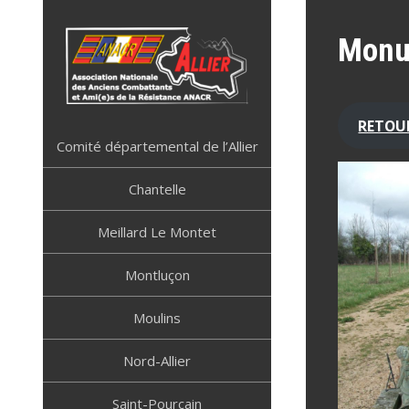
Skip
to
Monu
content
ANACR ALLIER
Résistance Allier
RETOU
Comité départemental de l’Allier
Chantelle
Meillard Le Montet
Montluçon
Moulins
Nord-Allier
Saint-Pourçain