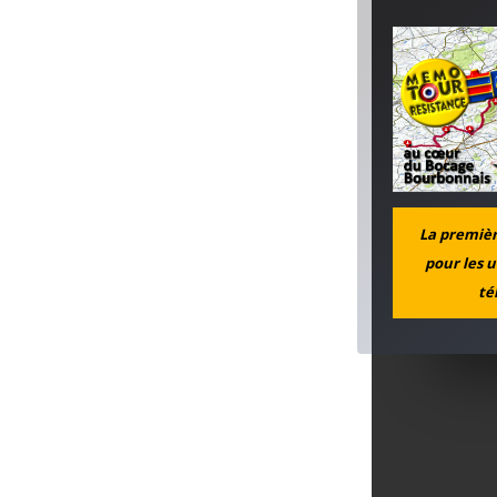
La première
pour les u
té