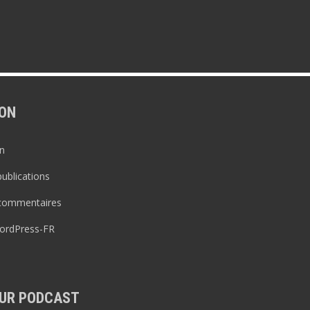
ON
n
publications
 commentaires
WordPress-FR
UR PODCAST