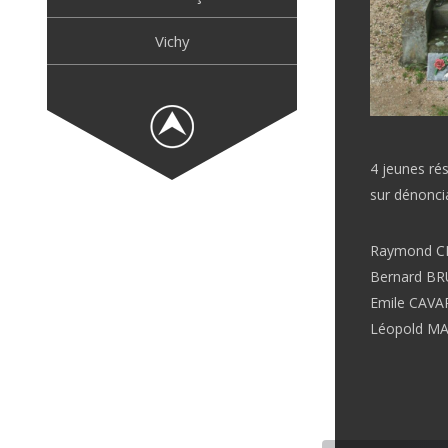
Vichy
4 jeunes rés
sur dénoncia
Raymond C
Bernard BR
Emile CAVAR
Léopold M