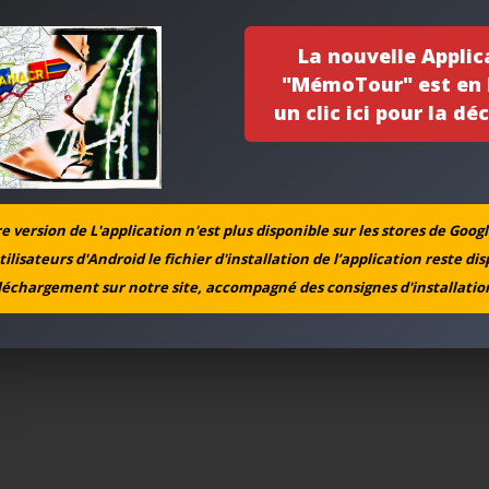
La nouvelle Applic
"MémoTour" est en l
un clic ici pour la déc
 version de L'application n'est plus disponible sur les stores de Googl
tilisateurs d'Android le fichier d'installation de l’application reste di
léchargement sur notre site, accompagné des consignes d'installation