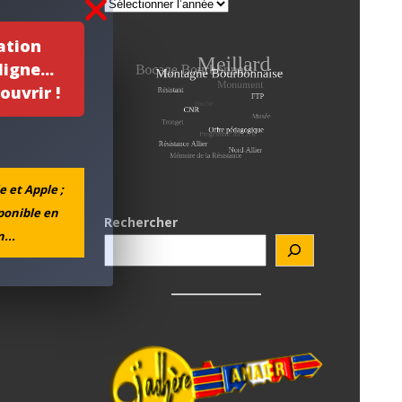
ation
igne...
ouvrir !
e et Apple ;
sponible en
Rechercher
...