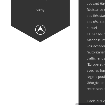
pouvant être
Vichy
Résistance d
des Résistan
Les résultat
duquel
11 347 660 
Marine le P
voir accéde
l’autoritari
d’afficher o
l’Europe et 
avec les for
régime pout
Géorgie, en 
répression 
Fidèle aux 