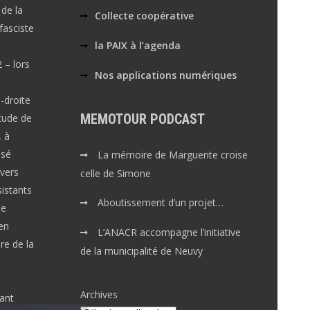
de la
Collecte coopérative
fasciste
la PAIX à l’agenda
 – lors
Nos applications numériques
-droite
MEMOTOUR PODCAST
tude de
 à
ssé
La mémoire de Marguerite croise
avers
celle de Simone
istants
Aboutissement d’un projet…
le
en
L’ANACR accompagne l’initiative
re de la
de la municipalité de Neuvy
Archives
ant