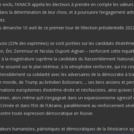
 exclu, l’ANACR appela les électeurs à prendre en compte les valeurs 
ans la détermination de leur choix, et à poursuivre l’engagement anti
ts.
s dimanche 10 avril de ce premier tour de l’élection présidentielle 2022
voix (32% des exprimées) se sont portées sur les candidats d’extrême
en, Éric Zemmour et Nicolas Dupont-Aignan – renforcent cette inquié
r à la magistrature suprême la candidate du Rassemblement National,
sme assumé sur le plan intérieur, à la xénophobie renforcée, qui n’a ce
stensiblement sa solidarité avec les adversaires de la démocratie à tr
le monde, de Trump au brésilien Bolsonaro…, ses liens anciens et pers
mations européennes d’extrême-droite et néofascistes, ainsi qu’avec 
inien, alors même qu’il s’engageait dans un expansionnisme agressif 
Crimée et dans l’Est de l’Ukraine, parallèlement au renforcement sévè
contre toute expression démocratique en Russie.
valeurs humanistes, patriotiques et démocratiques de la Résistance ay