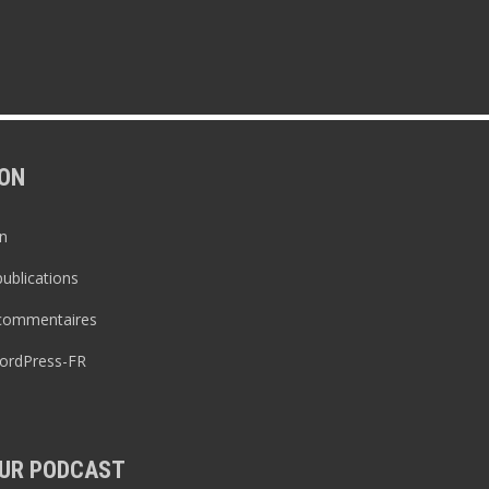
ON
n
publications
 commentaires
WordPress-FR
UR PODCAST