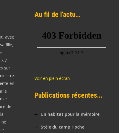
Au fil de l'actu...
it, avec
a fille,
e
 7,7
és sur
inistre.
Voir en plein écran
dente en
r le
Publications récentes...
rise
nce de
la
Un habitat pour la mémoire
i ne
Stèle du camp Hoche
ne