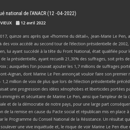
 national de l’ANACR (12 -04-2022)
EVIEUX
12 avril 2022
2017, quinze ans après que «l’homme du détail››, .Jean-Marie Le Pen, a
 des voix accédé au second tour de l’élection présidentielle de 2002, s
n, lui ayant succédé à la tête du Front National, était qualifiée pour l
de la présidentielle, ayant recueilli 21,30% des suffrages, soit près de
voix ; auxquelles l’on pouvait ajouter les 1,7 millions de suffrages port
ont-Aignan, dont Marine Le Pen annonçait vouloir faire son premier m
– 1,2 million de voix de plus que lors de l’élection présidentielle précé
isait une progression des idées xénophobes et liberticides portées pa
i-immigrés et sécuritaire de Marine Le Pen, ainsi que l’ampleur de la c
iale et de la démocratie de notre pays, pour une large part conséque
on de la remise en cause du Pacte social et républicain mis en place à 
ar le Programme du Conseil National de la Résistance. Un résultat qu
soulever une vive inquiétude et, le risque de voir Marine Le Pen élue 