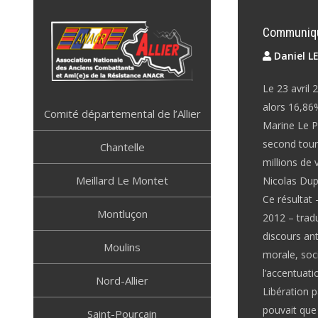
Skip
to
Communiqué
content
Daniel L
Le 23 avril 
ANACR ALLIER
Résistance Allier
alors 16,86%
Comité départemental de l’Allier
Marine Le Pe
second tour 
Chantelle
millions de 
Meillard Le Montet
Nicolas Dup
Ce résultat 
Montluçon
2012 – tradu
discours ant
Moulins
morale, soc
l’accentuati
Nord-Allier
Libération p
pouvait que 
Saint-Pourçain