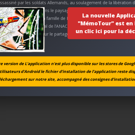
sassiné par les soldats Allemands, au soulagement de la libération 
ues heurs plus tard dans le paysage du village d’autrefois…Les écolie
La nouvelle Applic
t leurs enseignantes, la famille de Louis LANUSSE qui est venue à leu
"MémoTour" est en l
 l’équipe du comité local de l’ANACR Meillard-Le Montet ont pris grand
un clic ici pour la déc
et réaliser ce projet pour le partager avec vous !
 version de L'application n'est plus disponible sur les stores de Googl
tilisateurs d'Android le fichier d'installation de l’application reste di
léchargement sur notre site, accompagné des consignes d'installation