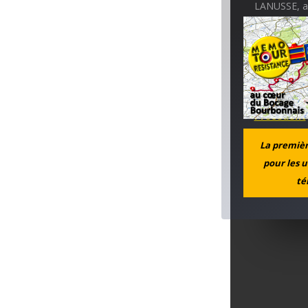
LANUSSE, as
otages quelq
trongétois e
rencontre et
à concevoir 
Précédent
La première
pour les u
té