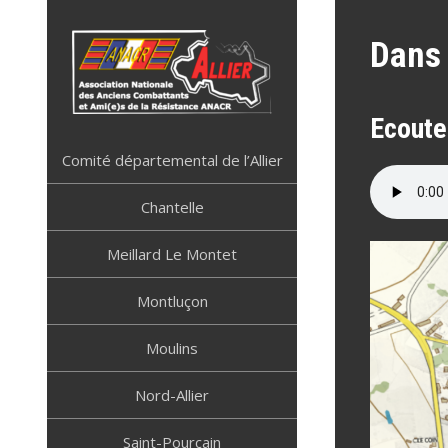
Skip
to
Dans 
content
Ecoute
ANACR ALLIER
Résistance Allier
Comité départemental de l’Allier
Chantelle
Meillard Le Montet
Montluçon
Moulins
Nord-Allier
Saint-Pourçain