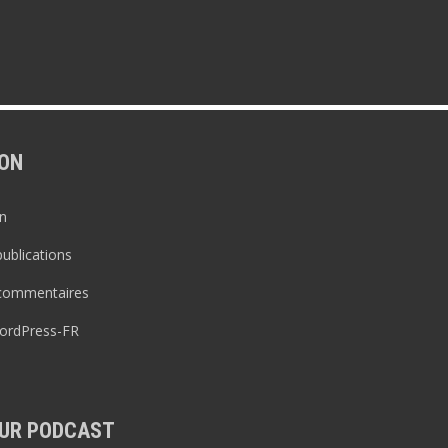
ON
n
publications
 commentaires
WordPress-FR
UR PODCAST