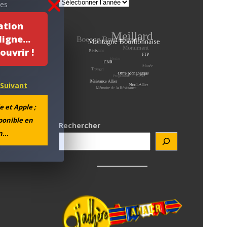
des
rs
ation
r
igne...
 plaisir
ouvrir !
Suivant
e et Apple ;
sponible en
Rechercher
...