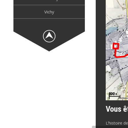
Vichy
Vous ê
L’histoire d