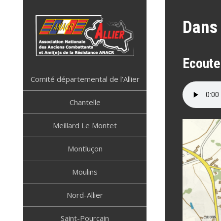
Skip
to
Dans 
content
Ecoute
ANACR ALLIER
Résistance Allier
Comité départemental de l’Allier
Chantelle
Meillard Le Montet
Montluçon
Moulins
Nord-Allier
Saint-Pourçain