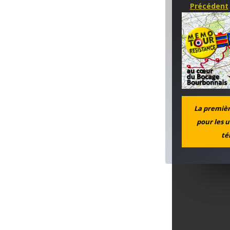
Précédent
La première
pour les u
té