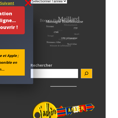
Suivant
ation
igne...
ouvrir !
e et Apple ;
sponible en
Rechercher
...