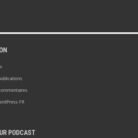
ON
n
publications
 commentaires
WordPress-FR
UR PODCAST