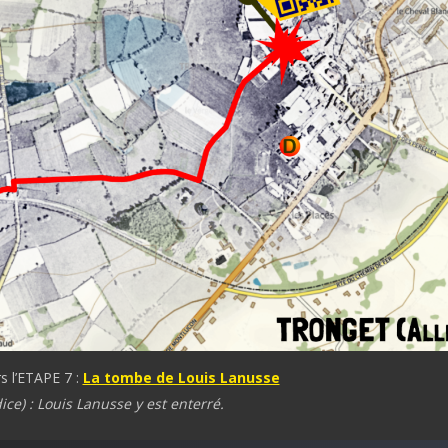
s l’ETAPE 7 :
La tombe de Louis Lanusse
ice) : Louis Lanusse y est enterré.