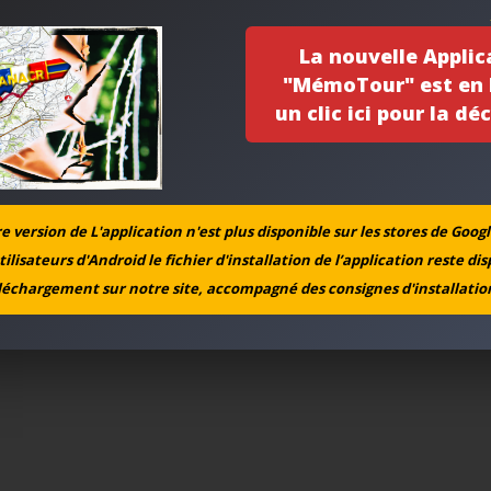
La nouvelle Applic
"MémoTour" est en l
un clic ici pour la déc
 version de L'application n'est plus disponible sur les stores de Googl
tilisateurs d'Android le fichier d'installation de l’application reste di
léchargement sur notre site, accompagné des consignes d'installation