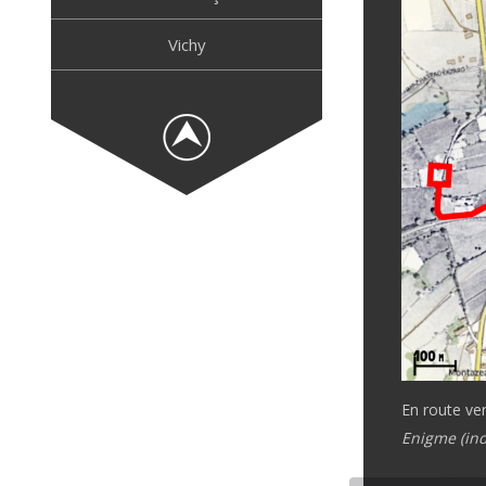
Vichy
En route ver
Enigme (ind