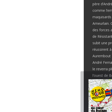
père d’André
comme l’embu
maquisards d
Ameurlain. C
des forces a
de Résistant
subit une p
réussirent 
Aurembout qu
André Fernan
le reverra p
l’ouest de B
et des GMR q
Noyant le m
groupes de
cherchaient 
Le groupe s