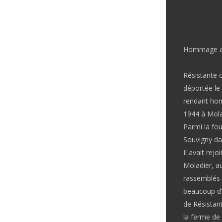
Hommage au 
Résistante c
déportée le 
rendant hom
1944 à Mola
Parmi la fou
Souvigny dans
Il avait rej
Moladier, a
rassemblés 
beaucoup d’a
de Résistant
la ferme de 