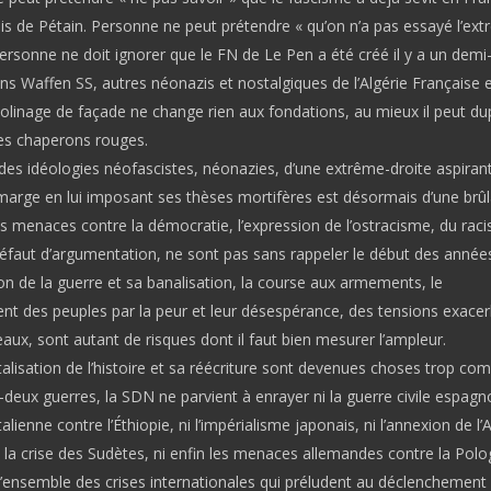
ais de Pétain. Personne ne peut prétendre « qu’on n’a pas essayé l’ex
ersonne ne doit ignorer que le FN de Le Pen a été créé il y a un demi-
ns Waffen SS, autres néonazis et nostalgiques de l’Algérie Française 
polinage de façade ne change rien aux fondations, au mieux il peut du
des chaperons rouges.
es idéologies néofascistes, néonazies, d’une extrême-droite aspirant
 marge en lui imposant ses thèses mortifères est désormais d’une brû
es menaces contre la démocratie, l’expression de l’ostracisme, du raci
défaut d’argumentation, ne sont pas sans rappeler le début des anné
on de la guerre et sa banalisation, la course aux armements, le
t des peuples par la peur et leur désespérance, des tensions exace
eaux, sont autant de risques dont il faut bien mesurer l’ampleur.
alisation de l’histoire et sa réécriture sont devenues choses trop c
-deux guerres, la SDN ne parvient à enrayer ni la guerre civile espagno
talienne contre l’Éthiopie, ni l’impérialisme japonais, ni l’annexion de l’
ni la crise des Sudètes, ni enfin les menaces allemandes contre la Polo
 l’ensemble des crises internationales qui préludent au déclenchement 