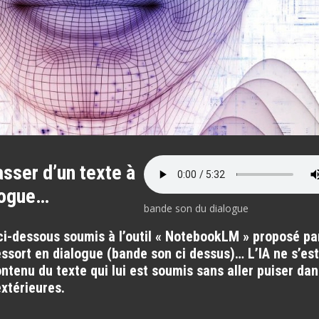
sser d’un texte à
logue…
bande son du dialogue
ci-dessous soumis à l’outil « NotebookLM » proposé pa
ssort en dialogue (bande son ci dessus)… L’IA ne s’est
ntenu du texte qui lui est soumis sans aller puiser da
xtérieures.