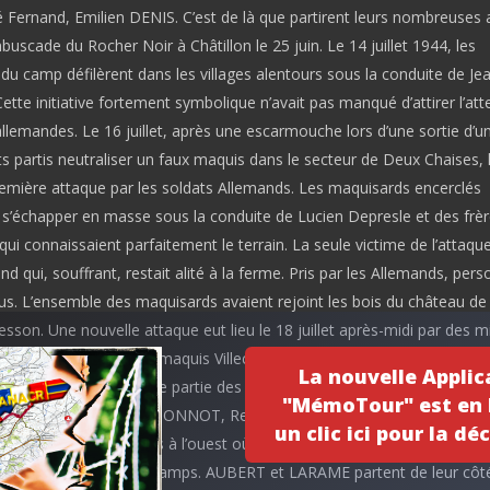
 Fernand, Emilien DENIS. C’est de là que partirent leurs nombreuses 
scade du Rocher Noir à Châtillon le 25 juin. Le 14 juillet 1944, les
u camp défilèrent dans les villages alentours sous la conduite de Je
ette initiative fortement symbolique n’avait pas manqué d’attirer l’att
llemandes. Le 16 juillet, après une escarmouche lors d’une sortie d’u
s partis neutraliser un faux maquis dans le secteur de Deux Chaises,
remière attaque par les soldats Allemands. Les maquisards encerclés
à s’échapper en masse sous la conduite de Lucien Depresle et des frè
i connaissaient parfaitement le terrain. La seule victime de l’attaque
d qui, souffrant, restait alité à la ferme. Pris par les Allemands, per
lus. L’ensemble des maquisards avaient rejoint les bois du château de
esson. Une nouvelle attaque eut lieu le 18 juillet après-midi par des mi
ui avaient attaqué le maquis Villechenon et incendié la ferme de Villa
La nouvelle Applic
atin même. La majeure partie des FTP s’échappa en se dispersant par
"MémoTour" est en l
 trois ou quatre. Marc BONNOT, René AUBER, Roger MAGNIERE et
un clic ici pour la déc
à rejoindre Cressanges à l’ouest où ils savaient trouver de l’aide et de l
’est séparé dans les champs. AUBERT et LARAME partent de leur côt