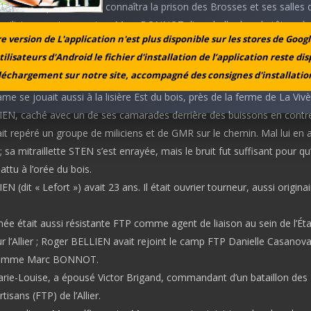
est fait prisonnier et connaîtra la prison des Brosses et ses salles 
 miliciens vont assassiner Marc BONNOT d’une balle dans la tête près
 version de L'application n'est plus disponible sur les stores de Googl
rc à Cressanges et son compagnon Roger MAGNIERE sera laissé da
tilisateurs d'Android le fichier d'installation de l’application reste di
ement blessé. Les GMR le ramasseront et le conduiront à l’hôpital de 
léchargement sur notre site, accompagné des consignes d'installation
être amputé.
me se jouait aussi à la lisière Est du bois, près de la ferme de La Vivè
EN, caché avec un de ses camarades derrière des buissons en contr
it repéré un groupe de miliciens et de GMR sur le chemin. Mal lui en a
 ; sa mitraillette STEN s’est enrayée, mais le bruit fut suffisant pour qu’i
attu à l’orée du bois.
N (dit « Lefort ») avait 23 ans. Il était ouvrier tourneur, aussi origina
ée était aussi résistante FTP comme agent de liaison au sein de l’Ét
r l’Allier ; Roger BELLIEN avait rejoint le camp FTP Danielle Casanova
 comme Marc BONNOT.
rie-Louise, a épousé Victor Brigand, commandant d’un bataillon des 
rtisans (FTP) de l’Allier.