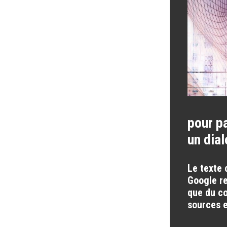
pour pa
un dia
Le texte 
Google re
que du co
sources e