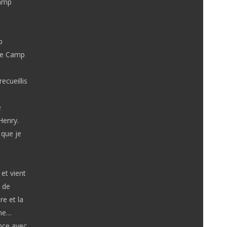
camp
e
p
 le Camp
ecueillis
e
Henry.
 que je
et vient
t de
re et la
ine…
nce avec