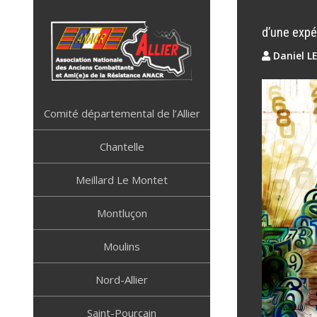
Skip
to
d’une expér
content
Daniel L
ANACR ALLIER
Résistance Allier
Comité départemental de l’Allier
Chantelle
Meillard Le Montet
Montluçon
Moulins
Nord-Allier
Saint-Pourçain