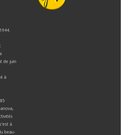
1944.
t
i
 de juin
né à
185
sanova,
tivités
c’est à
du beau-