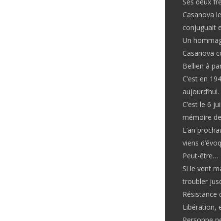
Ses deux frè
Casanova le 
conjuguait e
Un hommage
Casanova co
Bellien à pa
C’est en 194
aujourd’hui.
C’est le 6 j
mémoire de 
L’an procha
viens d’évo
Peut-être…
Si le vent m
troubler jus
Résistance q
Libération, 
Personne ne