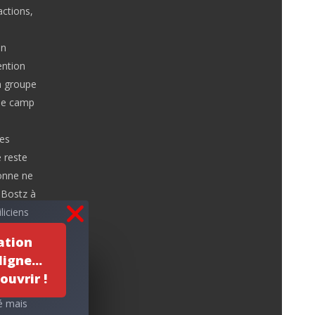
actions,
an
ention
n groupe
 le camp
res
 reste
sonne ne
 Bostz à
liciens
rs à
ation
 petits
igne...
 LARAME
ouvrir !
’abri.
é mais