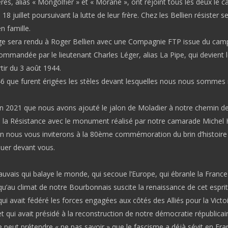
res, alias « Mongolfier » et « Morane », ont rejoint tous les deux le 
18 juillet poursuivant la lutte de leur frère. Chez les Bellien résister s
n famille.
 sera rendu à Roger Bellien avec une Compagnie FTP issue du cam
mmandée par le lieutenant Charles Léger, alias La Pipe, qui devient
rtir du 3 août 1944.
6 que furent érigées les stèles devant lesquelles nous nous sommes r
uin 2021 que nous avons ajouté le jalon de Moladier à notre chemin d
la Résistance avec le monument réalisé par notre camarade Michel 
in nous vous inviterons à la 80ème commémoration du brin d’histoire
quer devant vous.
auvais qui balaye le monde, qui secoue l’Europe, qui ébranle la France 
qu’au climat de notre Bourbonnais suscite la renaissance de cet espri
ui avait fédéré les forces engagées aux côtés des Alliés pour la Victoi
et qui avait présidé à la reconstruction de notre démocratie républica
 peut prétendre « ne pas savoir » que le fascisme a déjà sévit en Fra