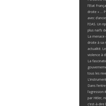
l’Etat Franç
droite » … P
avec d’ancie
l’OAS. Un ri
plus naïfs 
La menace d
droite à sa
actualité. L
violence à 
La fascinati
gouvernemen
tous les niv
L’instrument
Dans l’entre
l’agression i
par Hitler, 
c’est-à-dire