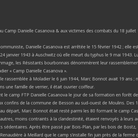
Camp Danielle Casanova & aux victimes des combats du 18 juillet 
ommuniste, Danielle Casanova est arrêtée le 15 février 1942 ; elle es
24 janvier 1943 à Auschwitz où elle meurt du typhus le 9 mai 1943. Lu
mage, les Résistants bourbonnais dénommèrent leur rassemblement
dier « Camp Danielle Casanova ».
le rassemblée à Moladier le 6 juin 1944, Marc Bonnot avait 19 ans ; 
 une famille de verrier, il était ouvrier coiffeur.
oint le camp FTP Danielle Casanova le jour de sa formation en forêt de
ux confins de la commune de Besson au sud-ouest de Moulins. Des 
au départ, Marc Bonnot était resté parmi les 80 formant le camp Ca
utres, moins contraints à la clandestinité, étaient renvoyés à leurs ac
s sédentaires. Après être passé par Bois-Plan, par les bois de Bostz, 
Renaudière à Meillard que le camp s’installe fin juin près de la ferme 