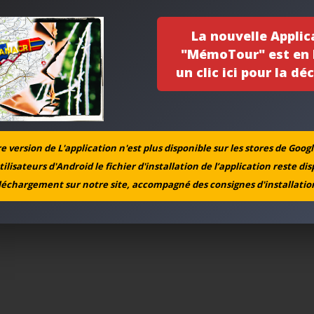
La nouvelle Applic
"MémoTour" est en l
un clic ici pour la déc
 version de L'application n'est plus disponible sur les stores de Googl
tilisateurs d'Android le fichier d'installation de l’application reste di
léchargement sur notre site, accompagné des consignes d'installation