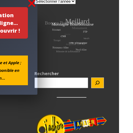
ation
igne...
ouvrir !
e et Apple ;
sponible en
Rechercher
...