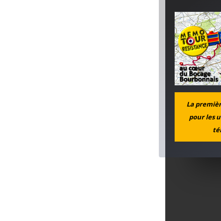
La première
pour les u
té