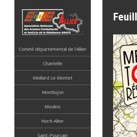
Skip
to
Feuil
content
ANACR ALLIER
Résistance Allier
Comité départemental de l’Allier
Chantelle
Meillard Le Montet
Montluçon
Moulins
Nord-Allier
Saint-Pourçain