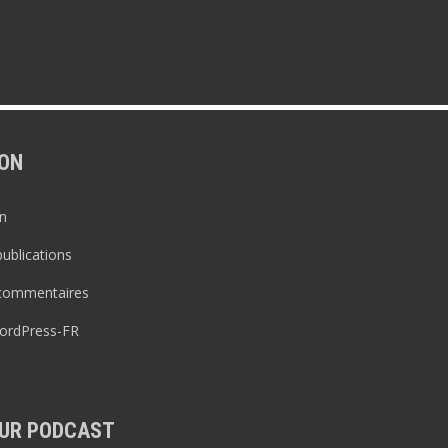
ON
n
publications
 commentaires
WordPress-FR
UR PODCAST