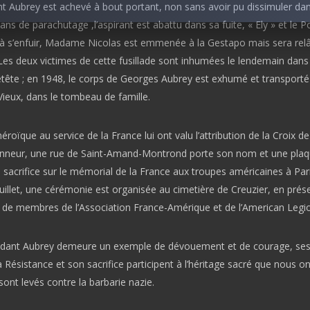
Aubrey est achevé à bout portant, non sans avoir pu dissimuler dan
ans de parachutage ,l’aspirant est abattu dans sa fuite, « Ely » et le P
 à s’enfuir, Madame Nicolas est emmenée à la Gestapo mais sera rel
Les deux victimes de cette fusillade sont inhumées le lendemain dans
tête ; en 1948, le corps de Georges Aubrey est exhumé et transporté
Vieux, dans le tombeau de famille.
éroïque au service de la France lui ont valu l’attribution de la Croix de
nneur, une rue de Saint-Amand-Montrond porte son nom et une pla
 sacrifice sur le mémorial de la France aux troupes américaines à Par
juillet, une cérémonie est organisée au cimetière de Creuzier, en prés
e membres de l’Association France-Amérique et de l’American Legio
ant Aubrey demeure un exemple de dévouement et de courage, ses
a Résistance et son sacrifice participent à l’héritage sacré que nous o
sont levés contre la barbarie nazie.