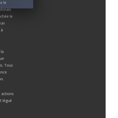
s le
olonais
âchée le
 un
 à
 la
que
is. Tous
ence
n.
 actions
nt légué