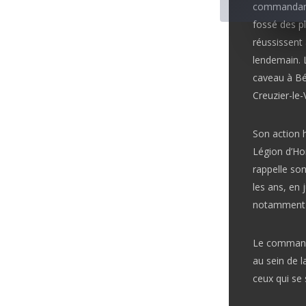
commandant 
fossé des pl
réussissent
lendemain. 
caveau à Bé
Creuzier-le-
Son action h
Légion d’Ho
rappelle son
les ans, en 
notamment d
Le command
au sein de l
ceux qui se 