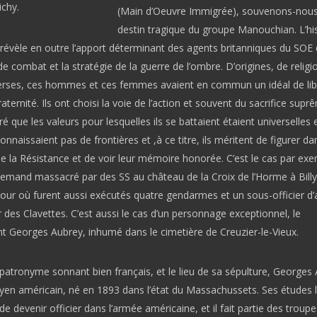
ichy.
(Main d’Oeuvre Immigrée), souvenons-nou
destin tragique du groupe Manouchian. L’his
révèle en outre l’apport déterminant des agents britanniques du SOE 
e combat et la stratégie de la guerre de l’ombre. D’origines, de religi
verses, ces hommes et ces femmes avaient en commun un idéal de lib
raternité. Ils ont choisi la voie de l’action et souvent du sacrifice suprê
 que les valeurs pour lesquelles ils se battaient étaient universelles 
connaissaient pas de frontières et ,à ce titre, ils méritent de figurer da
de la Résistance et de voir leur mémoire honorée. C’est le cas par ex
lemand massacré par des SS au château de la Croix de l’Horme à Billy
our où furent aussi exécutés quatre gendarmes et un sous-officier d’
 des Clavettes. C’est aussi le cas d’un personnage exceptionnel, le
Georges Aubrey, inhumé dans le cimetière de Creuzier-le-Vieux.
patronyme sonnant bien français, et le lieu de sa sépulture, Georges
oyen américain, né en 1893 dans l’état du Massachussets. Ses études l
e devenir officier dans l’armée américaine, et il fait partie des troupe