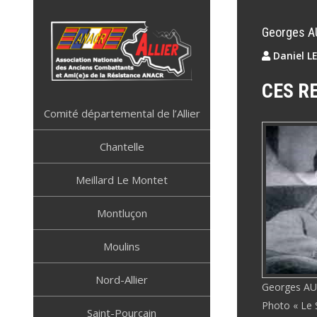
Skip
to
Georges 
content
Daniel L
CES R
ANACR ALLIER
Résistance Allier
Comité départemental de l’Allier
Chantelle
Meillard Le Montet
Montluçon
Moulins
Nord-Allier
Georges A
Photo « Le 
Saint-Pourçain