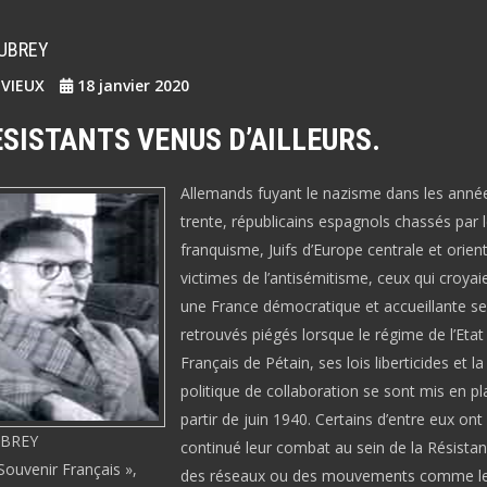
AUBREY
EVIEUX
18 janvier 2020
ESISTANTS VENUS D’AILLEURS.
Allemands fuyant le nazisme dans les anné
trente, républicains espagnols chassés par 
franquisme, Juifs d’Europe centrale et orien
victimes de l’antisémitisme, ceux qui croyai
une France démocratique et accueillante se
retrouvés piégés lorsque le régime de l’Etat
Français de Pétain, ses lois liberticides et la
politique de collaboration se sont mis en pl
partir de juin 1940. Certains d’entre eux ont
UBREY
continué leur combat au sein de la Résista
Souvenir Français »,
des réseaux ou des mouvements comme l