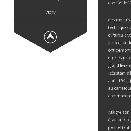
comité de V
Vichy
des maquis 
techniques d
cultures di
justice, de f
ont démontré
qu’elles ne 
grand livre 
Résistant al
août 1944, j
au carrefour
commandant 
Malgré son 
était un cit
permettent d