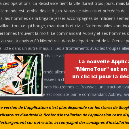
 ces opérations. La Résistance tient la ville durant trois jours, mais l
llemande est terrible dès le 8 juin. Venus de Moulins et précédés de
es, les hommes de la brigade Jesser accompagnés de miliciens sèmen
raillant tout ce qui bouge, maquisards et civils. Six immeubles sont inc
 personnes trouvent la mort. Le commandant Aubrey et ses hommes 
s au sud, à environ 80 kilomètres, dans le département de la Creuse p
la lutte dans un autre maquis. Les affrontements avec les troupes al
ts, ceux-ci menant une chasse acharnée aux résistants qui les harcèl
La nouvelle Applic
"MémoTour" est en l
t 1944, une section de l’armée allemande arrive à Bétête, un petit bour
un clic ici pour la déc
des embuscades sont dressées à chaque entrée du village. En début d’
onction des routes allant vers Nouzerines et Boussac, une traction ava
epéré les sentinelles. Elle est conduite par le commandant Aubrey, av
irant Guy Esmoingt, et à l’arrière le « lieutenant Ely », un Polonais et u
 version de L'application n'est plus disponible sur les stores de Googl
 membres du réseau « Surcouf », unité AS du Cher. Lorsque les maq
tilisateurs d'Android le fichier d'installation de l’application reste di
t du piège, ils tentent de faire demi-tour, Esmoingt tire sur les Allem
léchargement sur notre site, accompagné des consignes d'installation
 répliquent par un feu nourri, la voiture s’immobilise sur le bas-côté. 