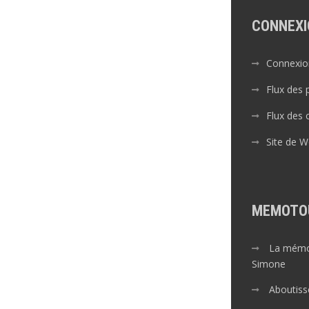
CONNEXI
Connexio
Flux des 
Flux des
Site de 
MEMOTO
La mémoi
Simone
Aboutiss