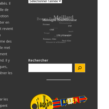
iés. Il
lle de
motion
ter en
t revient
n
nime des
 le met
ement
d. Il y
Rechercher
ques,
êner les
r les
ipent