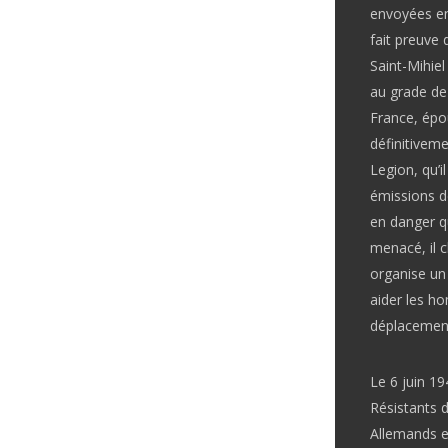
envoyées en 
fait preuve 
Saint-Mihiel
au grade de
France, épo
définitiveme
Legion, qu’i
émissions d
en danger qu
menacé, il c
organise un
aider les ho
déplacement
Le 6 juin 1
Résistants d
Allemands e