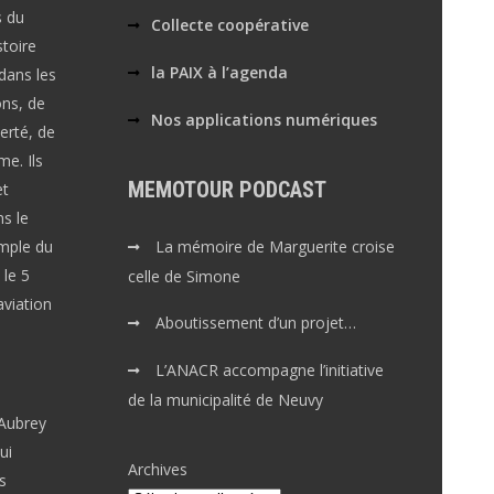
s du
Collecte coopérative
toire
la PAIX à l’agenda
dans les
ons, de
Nos applications numériques
erté, de
me. Ils
MEMOTOUR PODCAST
et
ns le
emple du
La mémoire de Marguerite croise
 le 5
celle de Simone
aviation
Aboutissement d’un projet…
L’ANACR accompagne l’initiative
de la municipalité de Neuvy
 Aubrey
ui
Archives
s