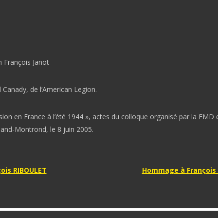
n François Janot
d Canady, de l’American Legion.
ion en France à l’été 1944 », actes du colloque organisé par la FMD et
and-Montrond, le 8 juin 2005.
tion
çois RIBOULET
Hommage à François
e