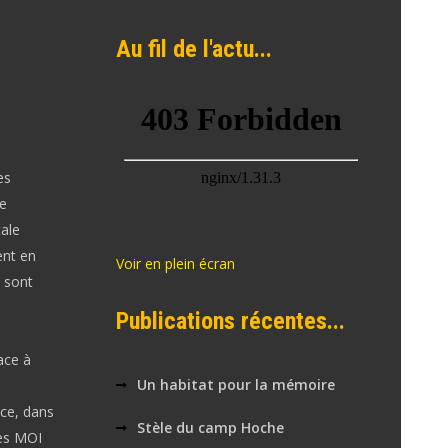
Au fil de l'actu...
es
le
tale
ent en
Voir en plein écran
 sont
Publications récentes...
ace à
Un habitat pour la mémoire
nce, dans
Stèle du camp Hoche
es MOI