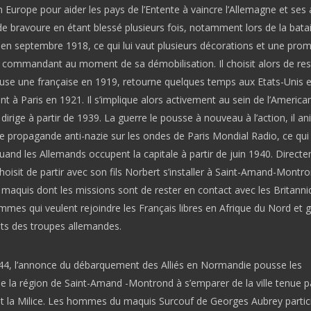
Europe pour aider les pays de l’Entente à vaincre l’Allemagne et ses all
de bravoure en étant blessé plusieurs fois, notamment lors de la batai
 en septembre 1918, ce qui lui vaut plusieurs décorations et une pro
 commandant au moment de sa démobilisation. Il choisit alors de res
use une française en 1919, retourne quelques temps aux Etats-Unis e
nt à Paris en 1921. Il s’implique alors activement au sein de l’America
l dirige à partir de 1939. La guerre le pousse à nouveau à l’action, il a
e propagande anti-nazie sur les ondes de Paris Mondial Radio, ce qui
and les Allemands occupent la capitale à partir de juin 1940. Direct
hoisit de partir avec son fils Norbert s’installer à Saint-Amand-Montron
 maquis dont les missions sont de rester en contact avec les Britanni
mmes qui veulent rejoindre les Français libres en Afrique du Nord et g
s des troupes allemandes.
944, l’annonce du débarquement des Alliés en Normandie pousse les
e la région de Saint-Amand -Montrond à s’emparer de la ville tenue pa
t la Milice. Les hommes du maquis Surcouf de Georges Aubrey partic