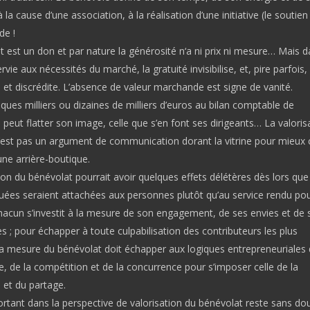
 la cause d’une association, à la réalisation d’une initiative (le soutien
de !
 est un don et par nature la générosité n‘a ni prix ni mesure… Mais 
rvie aux nécessités du marché, la gratuité invisibilise, et, pire parfois,
et discrédite. L’absence de valeur marchande est signe de vanité.
ques milliers ou dizaines de milliers d’euros au bilan comptable de
n peut flatter son image, celle que s’en font ses dirigeants… La valoris
’est pas un argument de communication dorant la vitrine pour mieux 
une arrière-boutique.
ion du bénévolat pourrait avoir quelques effets délétères dès lors que
uées seraient attachées aux personnes plutôt qu’au service rendu pou
cun s’investit à la mesure de son engagement, de ses envies et de 
; pour échapper à toute culpabilisation des contributeurs les plus
a mesure du bénévolat doit échapper aux logiques entrepreneuriales 
 de la compétition et de la concurrence pour s’imposer celle de la
 et du partage.
rtant dans la perspective de valorisation du bénévolat reste sans dou