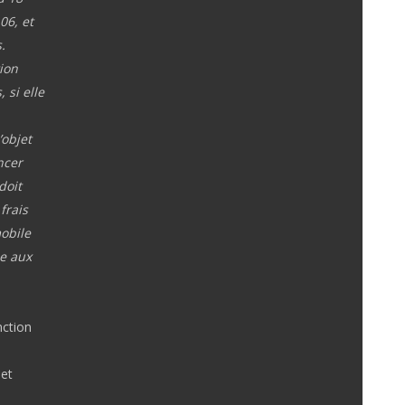
06, et
.
ion
 si elle
’objet
ncer
doit
frais
mobile
ue aux
nction
 et