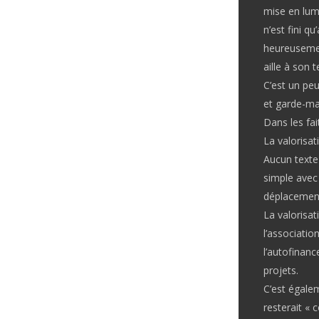
mise en lumi
n’est fini q
heureusemen
aille à son 
C’est un peu
et garde-ma
Dans les fai
La valorisat
Aucun texte 
simple avec 
déplacements
La valorisati
l’associatio
l’autofinanc
projets.
C’est égalem
resterait « 