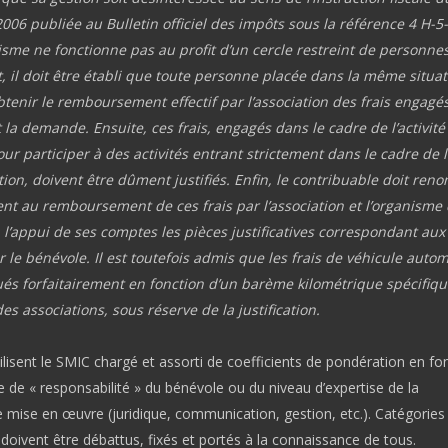
06 publiée au Bulletin officiel des impôts sous la référence 4 H-5-
isme ne fonctionne pas au profit d’un cercle restreint de personnes
t, il doit être établi que toute personne placée dans la même situat
tenir le remboursement effectif par l’association des frais engagés,
t la demande. Ensuite, ces frais, engagés dans le cadre de l’activité
ur participer à des activités entrant strictement dans le cadre de l
tion, doivent être dûment justifiés. Enfin, le contribuable doit reno
t au remboursement de ces frais par l’association et l’organisme 
 l’appui de ses comptes les pièces justificatives correspondant aux 
 le bénévole. Il est toutefois admis que les frais de véhicule auto
ués forfaitairement en fonction d’un barème kilométrique spécifiq
s associations, sous réserve de la justification.
ilisent le SMIC chargé et assorti de coefficients de pondération en fo
e de « responsabilité » du bénévole ou du niveau d’expertise de la
mise en œuvre (juridique, communication, gestion, etc.). Catégories
 doivent être débattus, fixés et portés à la connaissance de tous.