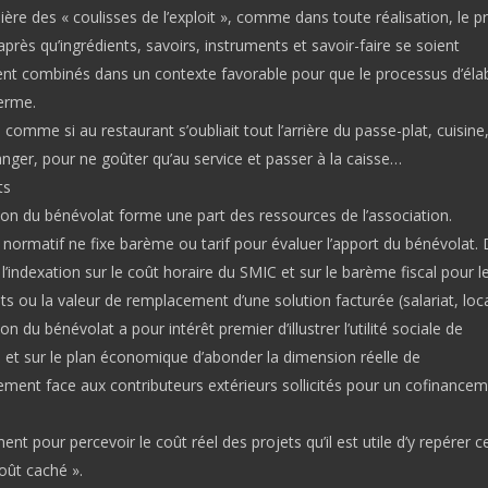
ère des « coulisses de l’exploit », comme dans toute réalisation, le p
u’après qu’ingrédients, savoirs, instruments et savoir-faire se soient
t combinés dans un contexte favorable pour que le processus d’éla
terme.
 comme si au restaurant s’oubliait tout l’arrière du passe-plat, cuisine
nger, pour ne goûter qu’au service et passer à la caisse…
ts
ion du bénévolat forme une part des ressources de l’association.
normatif ne fixe barème ou tarif pour évaluer l’apport du bénévolat. 
l’indexation sur le coût horaire du SMIC et sur le barème fiscal pour l
 ou la valeur de remplacement d’une solution facturée (salariat, loc
on du bénévolat a pour intérêt premier d’illustrer l’utilité sociale de
n et sur le plan économique d’abonder la dimension réelle de
ement face aux contributeurs extérieurs sollicités pour un cofinance
ent pour percevoir le coût réel des projets qu’il est utile d’y repérer c
coût caché ».