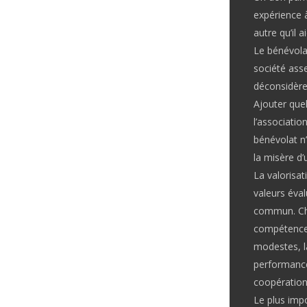
expérience à
autre qu’il ai
Le bénévolat
société asse
déconsidère 
Ajouter quel
l’associatio
bénévolat n
la misère d’
La valorisat
valeurs éval
commun. Cha
compétences 
modestes, l
performance,
coopération
Le plus impo