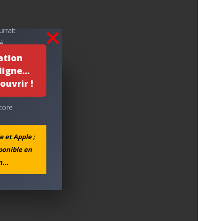
rrait
é,
facture,
ation
s outils
igne...
 pour
ouvrir !
core
e et Apple ;
sponible en
ous les
...
n