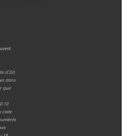
euvent
ts (CGI)
les dons
ur que
80.10
u code
énumérés
pas
u 18