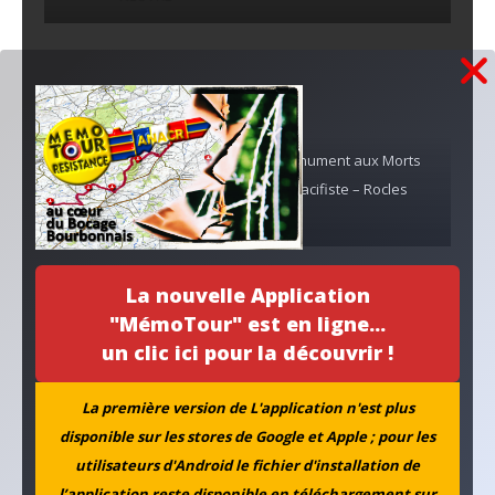
Monument Camp
Monument aux Morts
Casanova Moladier
pacifiste – Rocles
BESSON
La nouvelle Application
Au fil de l'actu...
"MémoTour" est en ligne...
un clic ici pour la découvrir !
La première version de L'application n'est plus
disponible sur les stores de Google et Apple ; pour les
utilisateurs d'Android le fichier d'installation de
l’application reste disponible en téléchargement sur