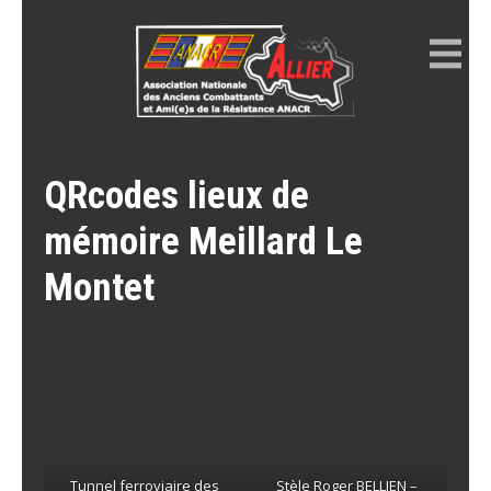
Skip
to
content
ANACR ALLIER
Résistance Allier
QRcodes lieux de
mémoire Meillard Le
Montet
Tunnel ferroviaire des
Stèle Roger BELLIEN –