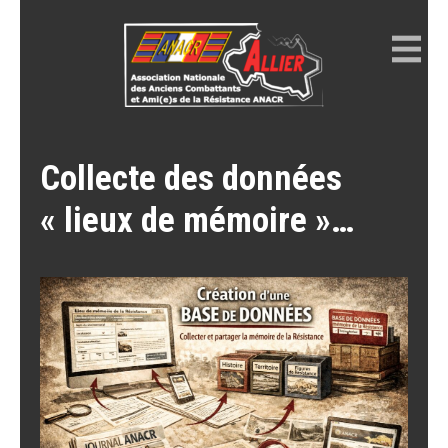
Skip
to
content
ANACR ALLIER
Résistance Allier
Collecte des données
« lieux de mémoire »…