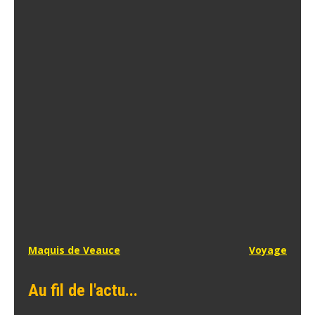
Navigation
Maquis de Veauce
Voyage
de
Au fil de l'actu...
l’article