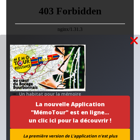
Voir en plein écran
Publications récentes...
Un habitat pour la mémoire
La nouvelle Application
Stèle du camp Hoche
"MémoTour" est en ligne...
un clic ici pour la découvrir !
Collecte coopérative
la PAIX à l’agenda
La première version de L'application n'est plus