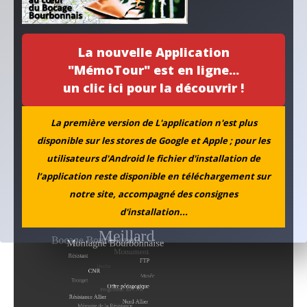
MEMOTOUR PODCAST
La nouvelle Application
La mémoire de Marguerite croise celle de Simone
"MémoTour" est en ligne...
Aboutissement d’un projet…
un clic ici pour la découvrir !
L’ANACR accompagne l’initiative de la municipalité de
La première version de L'application n'est plus
Neuvy
disponible sur les stores de Google et Apple ; pour les
utilisateurs d'Android le fichier d'installation de
Archives
l’application reste disponible en téléchargement sur
notre site, accompagné des consignes
d'installation...