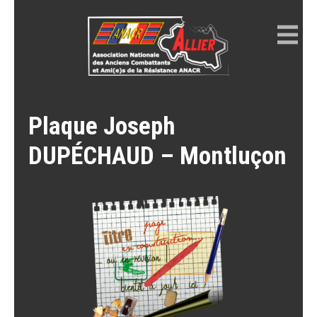
Skip
to
content
ANACR ALLIER
Résistance Allier
Plaque Joseph
DUPÉCHAUD – Montluçon