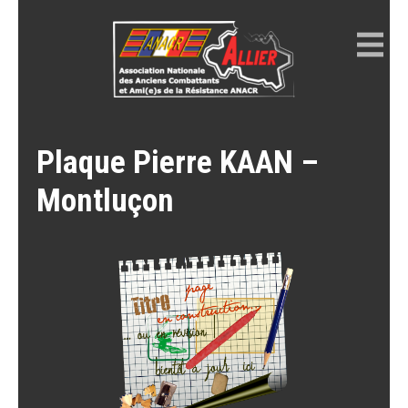
Skip
to
content
ANACR ALLIER
Résistance Allier
Plaque Pierre KAAN –
Montluçon