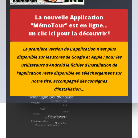
La mémoire de Marguerite croise celle de Simone
La nouvelle Application
Aboutissement d’un projet…
"MémoTour" est en ligne...
un clic ici pour la découvrir !
L’ANACR accompagne l’initiative de la municipalité de
Neuvy
La première version de L'application n'est plus
disponible sur les stores de Google et Apple ; pour les
Archives
utilisateurs d'Android le fichier d'installation de
l’application reste disponible en téléchargement sur
notre site, accompagné des consignes
d'installation...