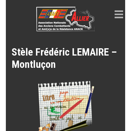
Skip
to
content
ANACR ALLIER
Résistance Allier
Stèle Frédéric LEMAIRE –
Montluçon