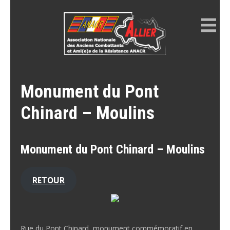
Skip
to
content
ANACR ALLIER
Résistance Allier
Monument du Pont
Chinard – Moulins
Monument du Pont Chinard – Moulins
RETOUR
Rue du Pont Chinard, monument commémoratif en