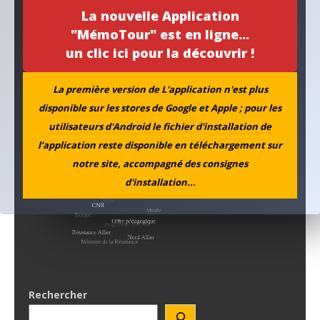
Aboutissement d’un projet…
La nouvelle Application
"MémoTour" est en ligne...
L’ANACR accompagne l’initiative de la municipalité de
un clic ici pour la découvrir !
Neuvy
La première version de L'application n'est plus
Archives
disponible sur les stores de Google et Apple ; pour les
utilisateurs d'Android le fichier d'installation de
l’application reste disponible en téléchargement sur
notre site, accompagné des consignes
d'installation...
Rechercher