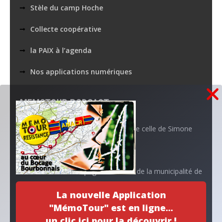
Stèle du camp Hoche
Collecte coopérative
la PAIX à l’agenda
Nos applications numériques
MEMOTOUR PODCAST
La mémoire de Marguerite croise celle de Simone
Aboutissement d’un projet…
L’ANACR accompagne l’initiative de la municipalité de
Neuvy
La nouvelle Application
"MémoTour" est en ligne...
Archives
un clic ici pour la découvrir !