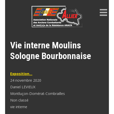
Skip
to
content
ANACR ALLIER
Résistance Allier
Vie interne Moulins
Sologne Bourbonnaise
Exposition…
24 novembre 2020
Daniel LEVIEUX
Montluçon-Domérat-Combrailles
Non classé
vie interne