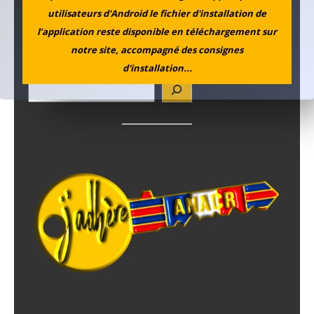
utilisateurs d'Android le fichier d'installation de
l’application reste disponible en téléchargement sur
notre site, accompagné des consignes
Rechercher
d'installation...