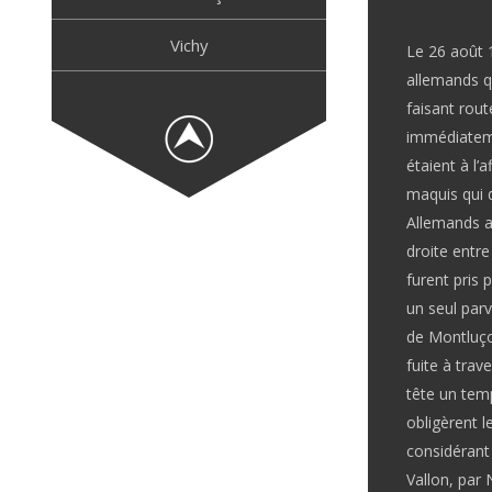
Vichy
Le 26 août 
allemands q
faisant rou
immédiatemen
étaient à l’
maquis qui 
A
llemands a
droite entre
furent pris p
un seul par
de Montluçon
fuite à trav
tête un te
obligèrent l
considérant 
Vallon, par 