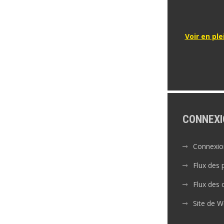
Voir en ple
CONNEXI
Connexio
Flux des 
Flux des
Site de 