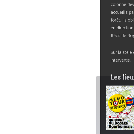
colonne deva
accueillis p
forêt, ils o
en direction
R
écit de R
Sur la stèl
intervertis.
Les lie
Inventaire 