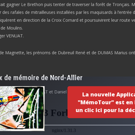
it gagner Le Brethon puis tenter de traverser la forêt de Tronçais. M
ar des rafales de mitrailleuses installées par les maquisards à l’entrée d
bliquèrent en direction de la Croix Cornard et poursuivirent leur route ve
 de Moulins.
oger VENUAT.
e de Magnette, les prénoms de Dubreuil René et de DUMAS Marius ont
ux de mémoire de Nord-Allier
réalisé par Roger VENUAT et Daniel LEVIEUX
La nouvelle Applic
"MémoTour" est en l
un clic ici pour la déc