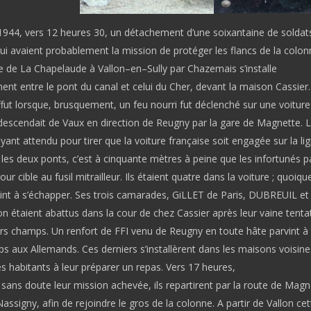
1944, vers 12 heures 30, un détachement d’une soixantaine de soldat
ui avaient probablement la mission de protéger les flancs de la colon
te de La Chapelaude à Vallon
–
en
–
Sully par Chazemais s’installe
t entre le pont du canal et celui du Cher, devant la maison Cassier. 
affut lorsque, brusquement, un feu nourri fut déclenché sur une voiture
descendait de Vaux en direction de Reugny par la gare de Magnette. 
yant attendu pour tirer que la voiture française soit engagée sur la li
 les deux ponts, c’est à cinquante
m
ètres à peine que les infortunés p
our cible au fusil mitrailleur. Ils étaient quatre dans la voiture ; quoiqu
vint à s’échapper. Ses trois camarades, GiLLET de Paris, DUBREUIL 
 étaient abattus dans la cour de chez Cassier après leur vaine tenta
ers champs. Un renfort de FFI venu de Reugny en toute hâte parvint à 
mps aux
A
llemands. Ces derniers s’installèrent dans les maisons voisines
es habitants à leur préparer un repas. Vers 17 heures,
sans doute leur mission achevée, ils repartirent par la route de Magn
Nassigny, afin de rejoindre le gros de la colonne. A partir de Vallon cet