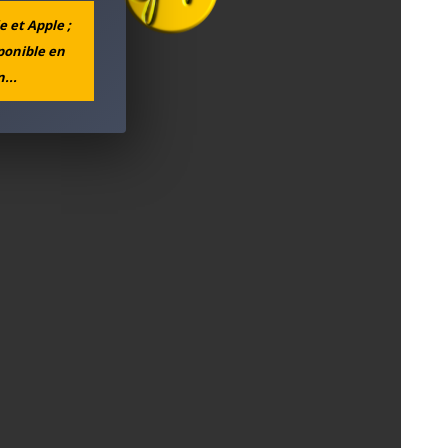
e et Apple ;
sponible en
...