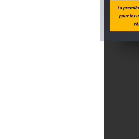
La première
pour les u
té