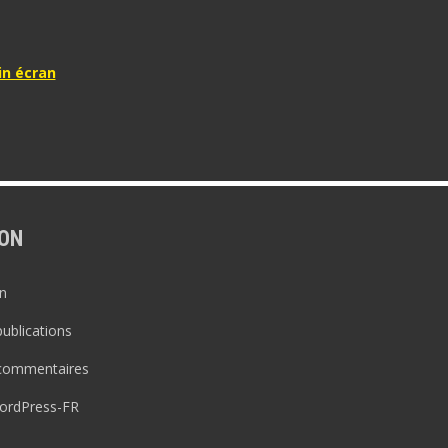
in écran
ON
n
publications
 commentaires
WordPress-FR