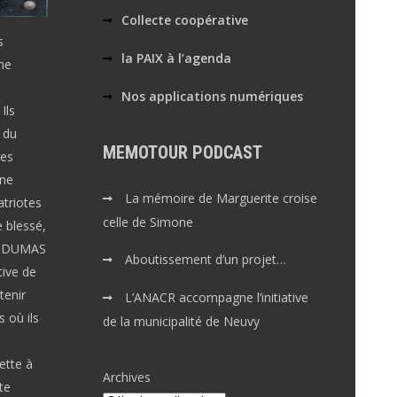
Collecte coopérative
s
la PAIX à l’agenda
ne
Nos applications numériques
Ils
 du
MEMOTOUR PODCAST
Les
gne
La mémoire de Marguerite croise
atriotes
celle de Simone
e blessé,
et DUMAS
Aboutissement d’un projet…
tive de
tenir
L’ANACR accompagne l’initiative
 où ils
de la municipalité de Neuvy
ette à
Archives
te