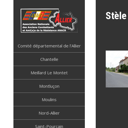
Skip
to
Stèle
content
ANACR ALLIER
Résistance Allier
Comité départemental de l’Allier
Chantelle
Meillard Le Montet
Montluçon
Moulins
Nord-Allier
Saint-Pourçain