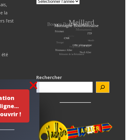
ais,
e la
rs l’est
 été
Rechercher
ation
igne...
ouvrir !