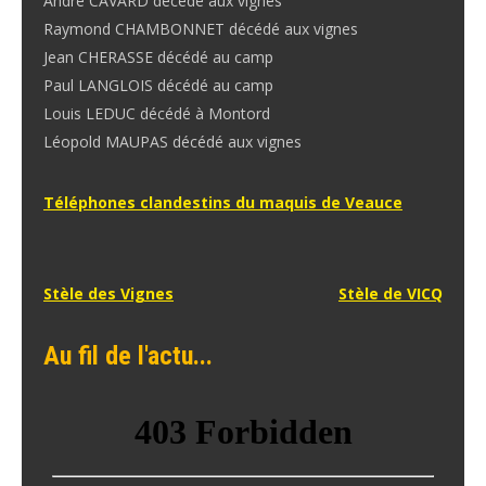
André CAVARD décédé aux vignes
Raymond CHAMBONNET décédé aux vignes
Jean CHERASSE décédé au camp
Paul LANGLOIS décédé au camp
Louis LEDUC décédé à Montord
Léopold MAUPAS décédé aux vignes
Téléphones clandestins du maquis de Veauce
Navigation
Stèle des Vignes
Stèle de VICQ
de
Au fil de l'actu...
l’article