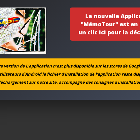
La nouvelle Applic
"MémoTour" est en l
un clic ici pour la déc
 version de L'application n'est plus disponible sur les stores de Googl
tilisateurs d'Android le fichier d'installation de l’application reste di
léchargement sur notre site, accompagné des consignes d'installation