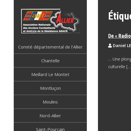
Skip
to
Étiqu
content
De « Radio
ANACR ALLIER
Résistance Allier
Daniel L
Comité départemental de l’Allier
… Une plongé
Chantelle
culturelle […
Meillard Le Montet
Montluçon
Moulins
Nord-Allier
Saint-Pourçain