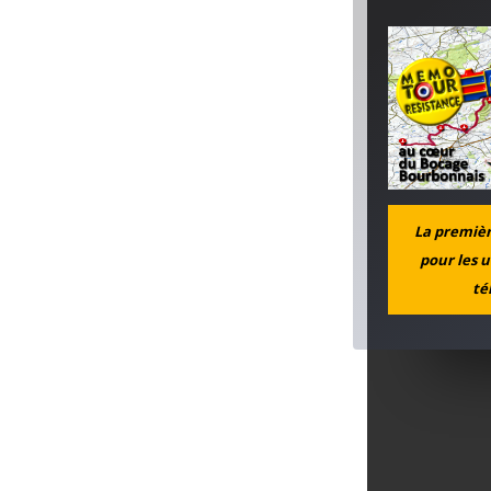
La première
pour les u
té