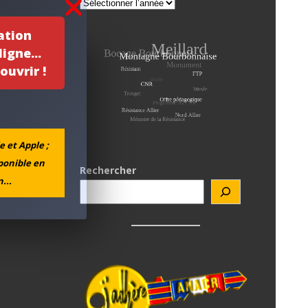
ation
igne...
ouvrir !
e et Apple ;
sponible en
Rechercher
...