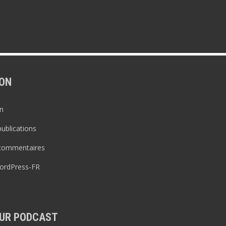
ON
n
publications
 commentaires
WordPress-FR
UR PODCAST